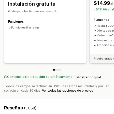
$14.99
Instalación gratuita
al
Ofertas y recomendaciones
Precios que puedes fijar
o $131.88 al a
Gratis para las tiendas en desarrollo
Garantías
Protección de los envíos
Regalos gratis
Precios fijos
Precios por niveles
Descuentos por cantidad
Funciones
Envoltura de regalo
Envío gratis
Descuentos
Descuentos por volumen
Funciones
Hasta 1.000
Complementos de productos
Descuentos globales
Funciones ilimitadas
Descuentos porcentuales
Ofertas de p
Recomendaciones de productos
Envío gratis
BOGO
Suscripciones
Precios al por mayor
Varios diseñ
Compras conjuntas frecuentes
Paquetes
Personalizac
Precios de mayorista
Precios dinámicos
Atención al 
Descuentos por cantidad
Descuentos por volumen
Personalizar precios
Descuentos por niveles
Recomendaciones de IA
Prueba gratis 
Mejora de suscripción
Procesamiento prioritario
Informes y estadísticas
Prueba A/B
Tasas de conversión
Contiene texto traducido automáticamente
Mostrar original
Todos los cargos se facturan en USD. Los cargos recurrentes y por uso
se facturan cada 30 días.
Ver todas las opciones de precios
Reseñas
(5.088)