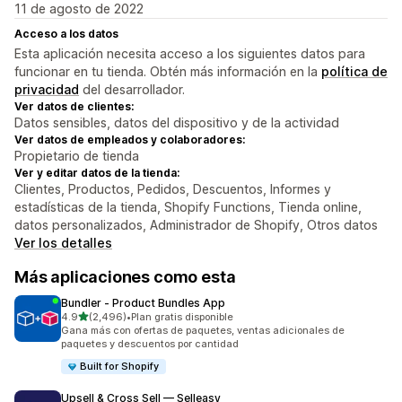
11 de agosto de 2022
Acceso a los datos
Esta aplicación necesita acceso a los siguientes datos para
funcionar en tu tienda. Obtén más información en la
política de
privacidad
del desarrollador.
Ver datos de clientes:
Datos sensibles, datos del dispositivo y de la actividad
Ver datos de empleados y colaboradores:
Propietario de tienda
Ver y editar datos de la tienda:
Clientes, Productos, Pedidos, Descuentos, Informes y
estadísticas de la tienda, Shopify Functions, Tienda online,
datos personalizados, Administrador de Shopify, Otros datos
Ver los detalles
Más aplicaciones como esta
Bundler ‑ Product Bundles App
de 5 estrellas
4.9
(2,496)
•
Plan gratis disponible
2496 reseñas en total
Gana más con ofertas de paquetes, ventas adicionales de
paquetes y descuentos por cantidad
Built for Shopify
Upsell & Cross Sell — Selleasy