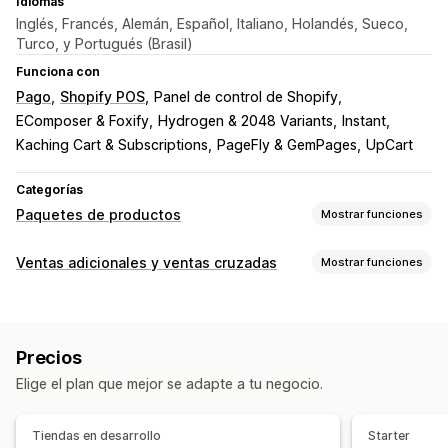
Idiomas
Inglés, Francés, Alemán, Español, Italiano, Holandés, Sueco,
Turco, y Portugués (Brasil)
Funciona con
Pago
Shopify POS
Panel de control de Shopify
EComposer & Foxify
Hydrogen & 2048 Variants
Instant
Kaching Cart & Subscriptions
PageFly & GemPages
UpCart
Categorías
Paquetes de productos
Mostrar funciones
Tipos de paquetes
Ventas adicionales y ventas cruzadas
Mostrar funciones
Paquetes fijos
Multipaquetes
Paquetes combinados
Personalización
Paquetes de variantes
Paquetes de opciones infinitas
Venta adicional en la página de producto
Cajas de suscripción
Paquetes mayoristas
Precios
Barra de progreso
Complementos con un solo clic
Paquetes de venta adicional
Elige el plan que mejor se adapte a tu negocio.
CSS personalizado
HTML personalizado
Paquetes de ventas cruzadas
Editor de arrastrar y soltar
Múltiples monedas
Compras conjuntas frecuentes
Productos relacionados
Tiendas en desarrollo
Starter
Múltiples idiomas
Reglas personalizadas
Productos digitales
Paquetes personalizados