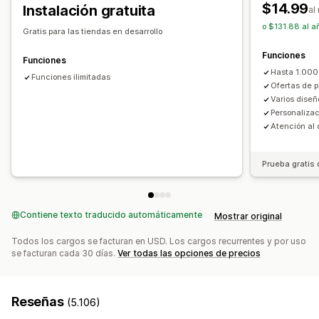
$14.99
Instalación gratuita
al
Ofertas y recomendaciones
Precios que puedes fijar
o $131.88 al a
Gratis para las tiendas en desarrollo
Garantías
Protección de los envíos
Regalos gratis
Precios fijos
Precios por niveles
Descuentos por cantidad
Funciones
Envoltura de regalo
Envío gratis
Descuentos
Descuentos por volumen
Funciones
Hasta 1.000
Complementos de productos
Descuentos globales
Funciones ilimitadas
Descuentos porcentuales
Ofertas de p
Recomendaciones de productos
Envío gratis
BOGO
Suscripciones
Precios al por mayor
Varios diseñ
Compras conjuntas frecuentes
Paquetes
Personalizac
Precios de mayorista
Precios dinámicos
Atención al 
Descuentos por cantidad
Descuentos por volumen
Personalizar precios
Descuentos por niveles
Recomendaciones de IA
Prueba gratis 
Mejora de suscripción
Procesamiento prioritario
Informes y estadísticas
Prueba A/B
Tasas de conversión
Contiene texto traducido automáticamente
Mostrar original
Todos los cargos se facturan en USD. Los cargos recurrentes y por uso
se facturan cada 30 días.
Ver todas las opciones de precios
Reseñas
(5.106)