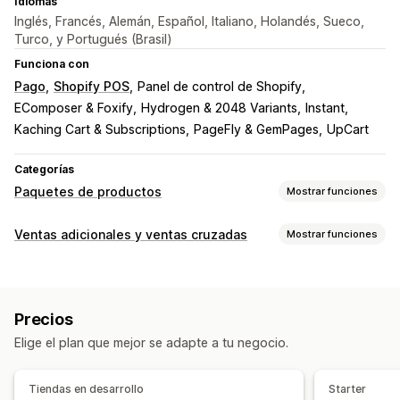
Idiomas
Inglés, Francés, Alemán, Español, Italiano, Holandés, Sueco,
Turco, y Portugués (Brasil)
Funciona con
Pago
Shopify POS
Panel de control de Shopify
EComposer & Foxify
Hydrogen & 2048 Variants
Instant
Kaching Cart & Subscriptions
PageFly & GemPages
UpCart
Categorías
Paquetes de productos
Mostrar funciones
Tipos de paquetes
Ventas adicionales y ventas cruzadas
Mostrar funciones
Paquetes fijos
Multipaquetes
Paquetes combinados
Personalización
Paquetes de variantes
Paquetes de opciones infinitas
Venta adicional en la página de producto
Cajas de suscripción
Paquetes mayoristas
Precios
Barra de progreso
Complementos con un solo clic
Paquetes de venta adicional
Elige el plan que mejor se adapte a tu negocio.
CSS personalizado
HTML personalizado
Paquetes de ventas cruzadas
Editor de arrastrar y soltar
Múltiples monedas
Compras conjuntas frecuentes
Productos relacionados
Tiendas en desarrollo
Starter
Múltiples idiomas
Reglas personalizadas
Productos digitales
Paquetes personalizados