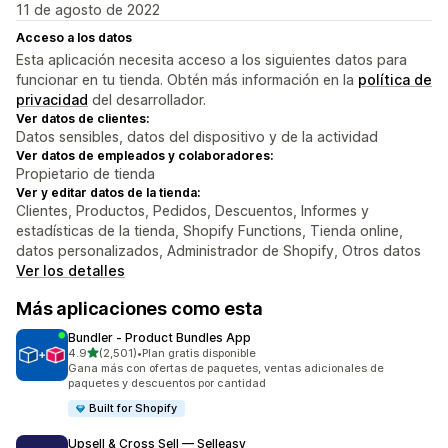
11 de agosto de 2022
Acceso a los datos
Esta aplicación necesita acceso a los siguientes datos para
funcionar en tu tienda. Obtén más información en la
política de
privacidad
del desarrollador.
Ver datos de clientes:
Datos sensibles, datos del dispositivo y de la actividad
Ver datos de empleados y colaboradores:
Propietario de tienda
Ver y editar datos de la tienda:
Clientes, Productos, Pedidos, Descuentos, Informes y
estadísticas de la tienda, Shopify Functions, Tienda online,
datos personalizados, Administrador de Shopify, Otros datos
Ver los detalles
Más aplicaciones como esta
Bundler ‑ Product Bundles App
de 5 estrellas
4.9
(2,501)
•
Plan gratis disponible
2501 reseñas en total
Gana más con ofertas de paquetes, ventas adicionales de
paquetes y descuentos por cantidad
Built for Shopify
Upsell & Cross Sell — Selleasy