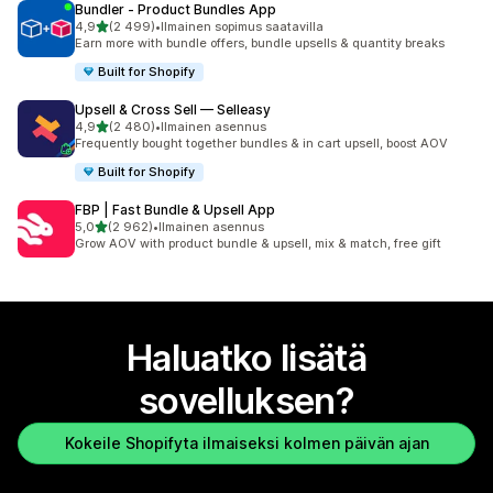
Bundler ‑ Product Bundles App
/ 5 tähteä
4,9
(2 499)
•
Ilmainen sopimus saatavilla
2499 arvostelua yhteensä
Earn more with bundle offers, bundle upsells & quantity breaks
Built for Shopify
Upsell & Cross Sell — Selleasy
/ 5 tähteä
4,9
(2 480)
•
Ilmainen asennus
2480 arvostelua yhteensä
Frequently bought together bundles & in cart upsell, boost AOV
Built for Shopify
FBP | Fast Bundle & Upsell App
/ 5 tähteä
5,0
(2 962)
•
Ilmainen asennus
2962 arvostelua yhteensä
Grow AOV with product bundle & upsell, mix & match, free gift
Haluatko lisätä
sovelluksen?
Kokeile Shopifyta ilmaiseksi kolmen päivän ajan