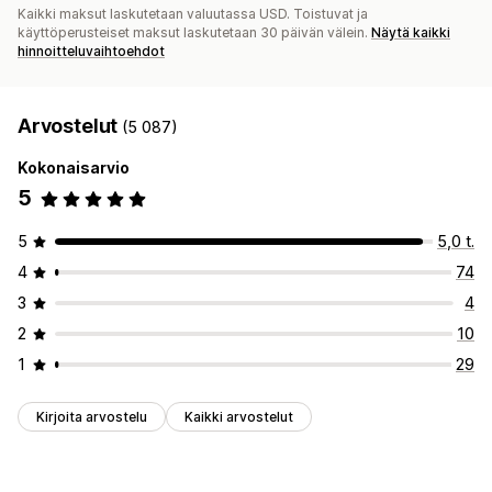
Kaikki maksut laskutetaan valuutassa USD. Toistuvat ja
käyttöperusteiset maksut laskutetaan 30 päivän välein.
Näytä kaikki
hinnoitteluvaihtoehdot
Arvostelut
(5 087)
Kokonaisarvio
5
5
5,0 t.
4
74
3
4
2
10
1
29
Kirjoita arvostelu
Kaikki arvostelut