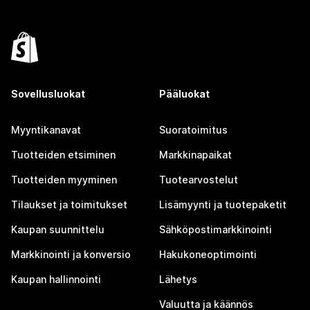
Sovellusluokat
Pääluokat
Myyntikanavat
Suoratoimitus
Tuotteiden etsiminen
Markkinapaikat
Tuotteiden myyminen
Tuotearvostelut
Tilaukset ja toimitukset
Lisämyynti ja tuotepaketit
Kaupan suunnittelu
Sähköpostimarkkinointi
Markkinointi ja konversio
Hakukoneoptimointi
Kaupan hallinnointi
Lähetys
Valuutta ja käännös