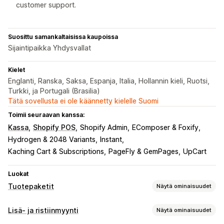
customer support.
Suosittu samankaltaisissa kaupoissa
Sijaintipaikka Yhdysvallat
Kielet
Englanti, Ranska, Saksa, Espanja, Italia, Hollannin kieli, Ruotsi,
Turkki, ja Portugali (Brasilia)
Tätä sovellusta ei ole käännetty kielelle Suomi
Toimii seuraavan kanssa:
Kassa
Shopify POS
Shopify Admin
EComposer & Foxify
Hydrogen & 2048 Variants
Instant
Kaching Cart & Subscriptions
PageFly & GemPages
UpCart
Luokat
Tuotepaketit
Näytä ominaisuudet
Tuotepakettityypit
Lisä- ja ristiinmyynti
Näytä ominaisuudet
Kiinteät tuotepaketit
Monipakkaukset