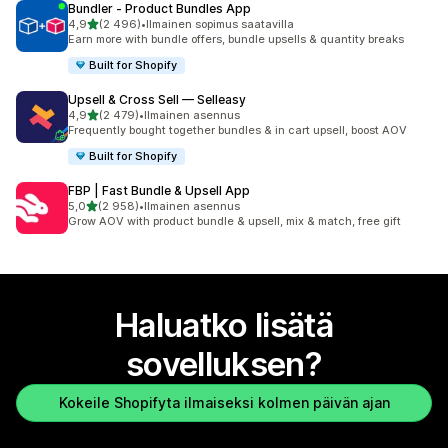
Bundler ‑ Product Bundles App
/ 5 tähteä
4,9
(2 496)
•
Ilmainen sopimus saatavilla
2496 arvostelua yhteensä
Earn more with bundle offers, bundle upsells & quantity breaks
Built for Shopify
Upsell & Cross Sell — Selleasy
/ 5 tähteä
4,9
(2 479)
•
Ilmainen asennus
2479 arvostelua yhteensä
Frequently bought together bundles & in cart upsell, boost AOV
Built for Shopify
FBP | Fast Bundle & Upsell App
/ 5 tähteä
5,0
(2 958)
•
Ilmainen asennus
2958 arvostelua yhteensä
Grow AOV with product bundle & upsell, mix & match, free gift
Haluatko lisätä
sovelluksen?
Kokeile Shopifyta ilmaiseksi kolmen päivän ajan