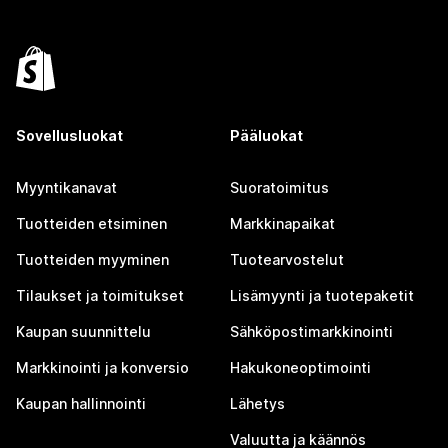
Sovellusluokat
Pääluokat
Myyntikanavat
Suoratoimitus
Tuotteiden etsiminen
Markkinapaikat
Tuotteiden myyminen
Tuotearvostelut
Tilaukset ja toimitukset
Lisämyynti ja tuotepaketit
Kaupan suunnittelu
Sähköpostimarkkinointi
Markkinointi ja konversio
Hakukoneoptimointi
Kaupan hallinnointi
Lähetys
Valuutta ja käännös