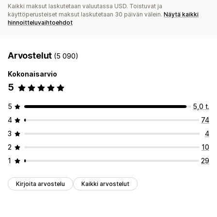
Kaikki maksut laskutetaan valuutassa USD. Toistuvat ja
käyttöperusteiset maksut laskutetaan 30 päivän välein.
Näytä kaikki
hinnoitteluvaihtoehdot
Arvostelut
(5 090)
Kokonaisarvio
5
5
5,0 t.
4
74
3
4
2
10
1
29
Kirjoita arvostelu
Kaikki arvostelut