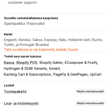
customer support.
Suosittu samankaltaisissa kaupoissa
Sijaintipaikka Yhdysvallat
Kielet
Englanti, Ranska, Saksa, Espanja, Italia, Hollannin kieli, Ruotsi,
Turkki, ja Portugali (Brasilia)
Tätä sovellusta ei ole käännetty kielelle Suomi
Toimii seuraavan kanssa:
Kassa
Shopify POS
Shopify Admin
EComposer & Foxify
Hydrogen & 2048 Variants
Instant
Kaching Cart & Subscriptions
PageFly & GemPages
UpCart
Luokat
Tuotepaketit
Näytä ominaisuudet
Tuotepakettityypit
Lisä- ja ristiinmyynti
Näytä ominaisuudet
Kiinteät tuotepaketit
Monipakkaukset