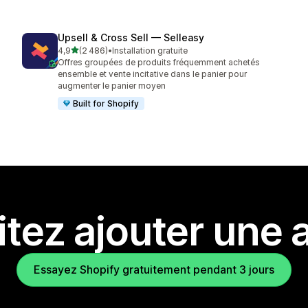
Upsell & Cross Sell — Selleasy
étoile(s) sur 5
4,9
(2 486)
•
Installation gratuite
2486 avis au total
Offres groupées de produits fréquemment achetés
ensemble et vente incitative dans le panier pour
augmenter le panier moyen
Built for Shopify
tez ajouter une a
Essayez Shopify gratuitement pendant 3 jours