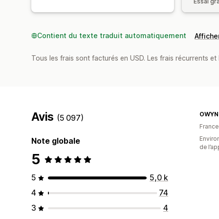
Essai gra
Contient du texte traduit automatiquement
Afficher
Tous les frais sont facturés en USD. Les frais récurrents et 
Avis
OWYN 
(5 097)
France
Environ
Note globale
de l’ap
5
5
5,0 k
4
74
3
4