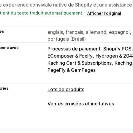
 expérience conviviale native de Shopify et une assistance à 
tient du texte traduit automatiquement
Afficher l’original
es
anglais, français, allemand, espagnol, i
portugais (Brésil)
ionne avec
Processus de paiement
Shopify POS
EComposer & Foxify
Hydrogen & 2048
Kaching Cart & Subscriptions
Kaching
PageFly & GemPages
ories
Lots de produits
Types de lots
Ventes croisées et incitatives
Lots fixes
Multipacks
Lots mixtes
L
Personnalisation
Lots avec une infinité d’options
Colis
Page de produit vente incitative
Barr
Lots pour la vente en gros
Lots de ve