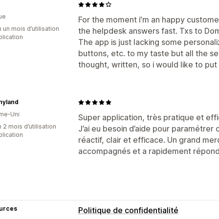
ue
For the moment i'm an happy customer,
 un mois d’utilisation
the helpdesk answers fast. Txs to Doma
plication
The app is just lacking some personal
buttons, etc. to my taste but all the se
thought, written, so i would like to put 4
hyland
me-Uni
Super application, très pratique et ef
 2 mois d’utilisation
J’ai eu besoin d’aide pour paramétrer 
plication
réactif, clair et efficace. Un grand mer
accompagnés et a rapidement répondu
urces
Politique de confidentialité