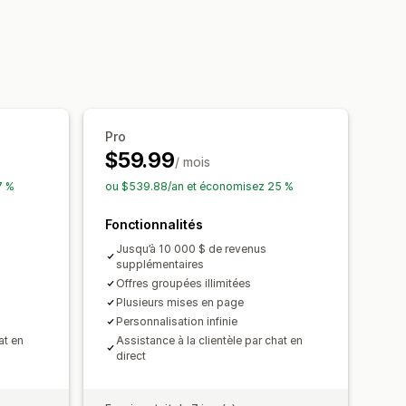
alisées
HTML personnalisé
mble
Produits associés
ser
Devises multiples
Multilingue
sés
née
Seuils de quantités
Réductions
Cadeaux
Emballage cadeau
Réductions forfaitaires
produit
Pro
on gratuite
Deux pour le prix d’un
$59.99
its fréquemment achetés ensemble
rix de gros
Tarification dynamique
/ mois
en fonction de la quantité
7 %
ou $539.88/an et économisez 25 %
ions basées sur l’IA
Fonctionnalités
ment prioritaire
Jusqu’à 10 000 $ de revenus
supplémentaires
Offres groupées illimitées
Plusieurs mises en page
Personnalisation infinie
at en
Assistance à la clientèle par chat en
direct