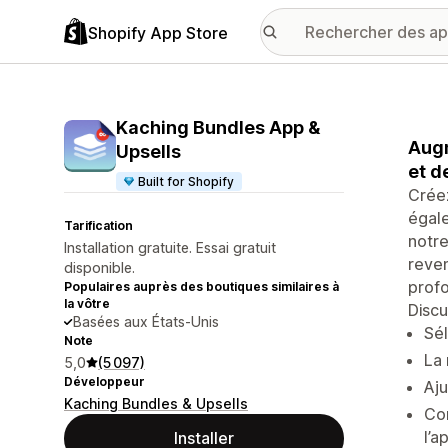
Shopify App Store
Kaching Bundles App &
Augm
Upsells
et d
Built for Shopify
Crée
égale
Tarification
notre
Installation gratuite. Essai gratuit
reven
disponible.
profo
Populaires auprès des boutiques similaires à
la vôtre
Discu
Basées aux États-Unis
Sél
Note
La 
5,0
(5 097)
Développeur
Aju
Kaching Bundles & Upsells
Con
l’a
Installer