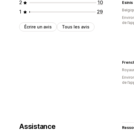
2
10
Esinis
Belgiq
1
29
Environ
de l’ap
Écrire un avis
Tous les avis
Frenc
Royau
Environ
de l’ap
Assistance
Resso