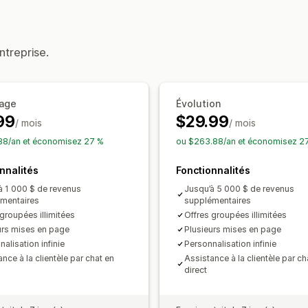
Compléments en un clic
CSS personn
Produits fréquemment achetés ense
Éditeur avec fonction de glisser-dépo
Produits numériques
Lots personnali
Règles personnalisées
Tarification que vous pouvez définir
ntreprise.
Offres et recommandations
Tarification fixe
Tarification échelon
Garanties
Protection de l’expédition
Réductions en fonction de la quantité
Expédition gratuite
Compléments au 
age
Évolution
Réductions en pourcentage
Expéditi
99
$29.99
Recommandations de produits
Produ
/ mois
Abonnements
Tarification en gros
/ mois
P
Lots
Seuils de quantités
Réductions 
Tarification personnalisée
88/an et économisez 27 %
ou $263.88/an et économisez 2
Réductions échelonnées
Recommandat
nnalités
Fonctionnalités
Mise à niveau de l’abonnement
Traite
à 1 000 $ de revenus
Jusqu’à 5 000 $ de revenus
mentaires
Analyses de données
supplémentaires
 groupées illimitées
Offres groupées illimitées
Test A/B
Taux de conversion
urs mises en page
Plusieurs mises en page
alisation infinie
Personnalisation infinie
nce à la clientèle par chat en
Assistance à la clientèle par ch
direct