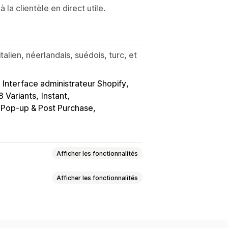
la clientèle en direct utile.
talien, néerlandais, suédois, turc, et
Interface administrateur Shopify
 Variants
Instant
 Pop-up & Post Purchase
Afficher les fonctionnalités
Afficher les fonctionnalités
ots variés
 par abonnement
e de progression
nte incitative
Lots de vente croisée