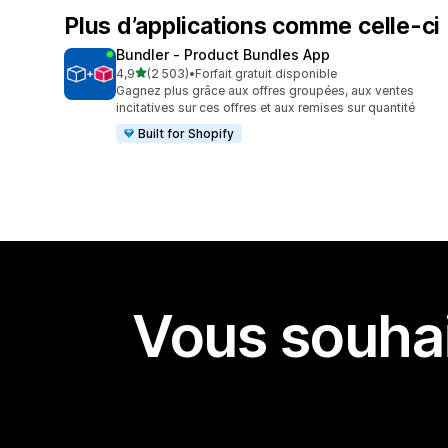
Plus d’applications comme celle-ci
Bundler ‑ Product Bundles App
étoile(s) sur 5
4,9
(2 503)
•
Forfait gratuit disponible
2503 avis au total
Gagnez plus grâce aux offres groupées, aux ventes
incitatives sur ces offres et aux remises sur quantité
Built for Shopify
Vous souhai