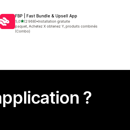
FBP | Fast Bundle & Upsell App
étoile(s) sur 5
5,0
(2 968)
•
Installation gratuite
2968 avis au total
paquet, Achetez X obtenez Y, produits combinés
(Combo)
pplication ?