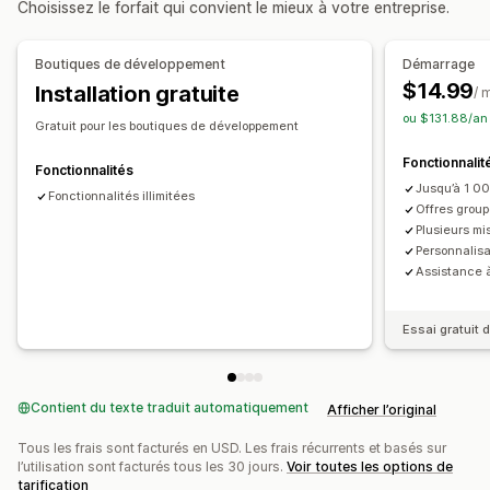
Choisissez le forfait qui convient le mieux à votre entreprise.
HTML personnalisé
Produits fréquemment achetés ensemble
Éditeur avec fonction de glisser-déposer
Produits associés
Produits numériques
Boutiques de développement
Démarrage
Devises multiples
Multilingue
Règles personnalisées
Lots personnalisés
$14.99
Installation gratuite
/ 
Offres et recommandations
Tarification que vous pouvez définir
ou $131.88/an
Gratuit pour les boutiques de développement
Garanties
Protection de l’expédition
Cadeaux
Tarification fixe
Tarification échelonnée
Fonctionnalit
Emballage cadeau
Expédition gratuite
Seuils de quantités
Réductions
Fonctionnalités
Jusqu’à 1 0
Compléments au produit
Recommandations de produits
Réductions en fonction de la quantité
Fonctionnalités illimitées
Offres group
Produits fréquemment achetés ensemble
Lots
Réductions forfaitaires
Réductions en pourcentage
Plusieurs m
Seuils de quantités
Réductions en fonction de la quantité
Personnalisa
Expédition gratuite
Deux pour le prix d’un
Abonnements
Assistance à
Réductions échelonnées
Tarification en gros
Prix de gros
Tarification dynamique
Recommandations basées sur l’IA
Tarification personnalisée
Essai gratuit d
Mise à niveau de l’abonnement
Traitement prioritaire
Analyses de données
Test A/B
Taux de conversion
Contient du texte traduit automatiquement
Afficher l’original
Tous les frais sont facturés en USD. Les frais récurrents et basés sur
l’utilisation sont facturés tous les 30 jours.
Voir toutes les options de
tarification