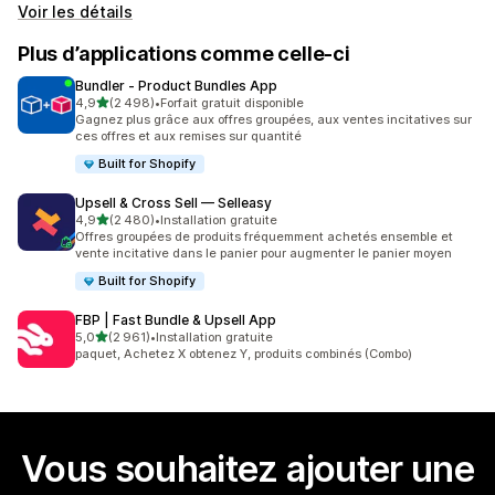
Voir les détails
Plus d’applications comme celle-ci
Bundler ‑ Product Bundles App
étoile(s) sur 5
4,9
(2 498)
•
Forfait gratuit disponible
2498 avis au total
Gagnez plus grâce aux offres groupées, aux ventes incitatives sur
ces offres et aux remises sur quantité
Built for Shopify
Upsell & Cross Sell — Selleasy
étoile(s) sur 5
4,9
(2 480)
•
Installation gratuite
2480 avis au total
Offres groupées de produits fréquemment achetés ensemble et
vente incitative dans le panier pour augmenter le panier moyen
Built for Shopify
FBP | Fast Bundle & Upsell App
étoile(s) sur 5
5,0
(2 961)
•
Installation gratuite
2961 avis au total
paquet, Achetez X obtenez Y, produits combinés (Combo)
Vous souhaitez ajouter une