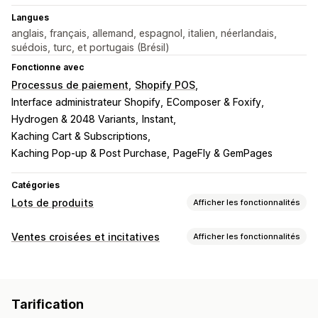
Langues
anglais, français, allemand, espagnol, italien, néerlandais,
suédois, turc, et portugais (Brésil)
Fonctionne avec
Processus de paiement
Shopify POS
Interface administrateur Shopify
EComposer & Foxify
Hydrogen & 2048 Variants
Instant
Kaching Cart & Subscriptions
Kaching Pop-up & Post Purchase
PageFly & GemPages
Catégories
Lots de produits
Afficher les fonctionnalités
Types de lots
Ventes croisées et incitatives
Afficher les fonctionnalités
Lots fixes
Multipacks
Lots mixtes
Lots variés
Personnalisation
Lots avec une infinité d’options
Colis par abonnement
Page de produit vente incitative
Barre de progression
Lots pour la vente en gros
Lots de vente incitative
Tarification
Compléments en un clic
CSS personnalisées
Lots de vente croisée