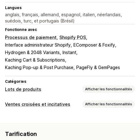
Langues
anglais, français, allemand, espagnol, italien, néerlandais,
suédois, turc, et portugais (Brésil)
Fonctionne avec
Processus de paiement
Shopify POS
Interface administrateur Shopify
EComposer & Foxify
Hydrogen & 2048 Variants
Instant
Kaching Cart & Subscriptions
Kaching Pop-up & Post Purchase
PageFly & GemPages
Catégories
Lots de produits
Afficher les fonctionnalités
Types de lots
Ventes croisées et incitatives
Afficher les fonctionnalités
Lots fixes
Multipacks
Lots mixtes
Lots variés
Personnalisation
Lots avec une infinité d’options
Colis par abonnement
Page de produit vente incitative
Barre de progression
Lots pour la vente en gros
Lots de vente incitative
Tarification
Compléments en un clic
CSS personnalisées
Lots de vente croisée