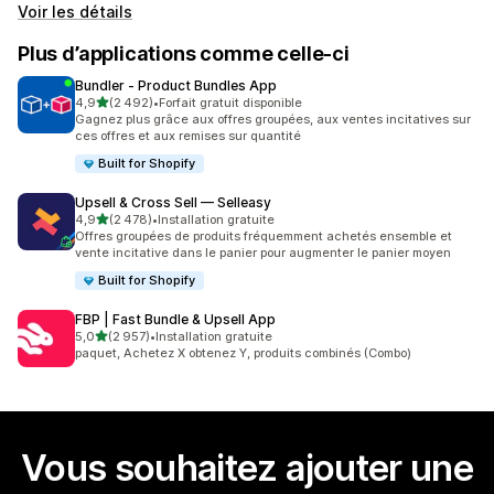
Voir les détails
Plus d’applications comme celle-ci
Bundler ‑ Product Bundles App
étoile(s) sur 5
4,9
(2 492)
•
Forfait gratuit disponible
2492 avis au total
Gagnez plus grâce aux offres groupées, aux ventes incitatives sur
ces offres et aux remises sur quantité
Built for Shopify
Upsell & Cross Sell — Selleasy
étoile(s) sur 5
4,9
(2 478)
•
Installation gratuite
2478 avis au total
Offres groupées de produits fréquemment achetés ensemble et
vente incitative dans le panier pour augmenter le panier moyen
Built for Shopify
FBP | Fast Bundle & Upsell App
étoile(s) sur 5
5,0
(2 957)
•
Installation gratuite
2957 avis au total
paquet, Achetez X obtenez Y, produits combinés (Combo)
Vous souhaitez ajouter une