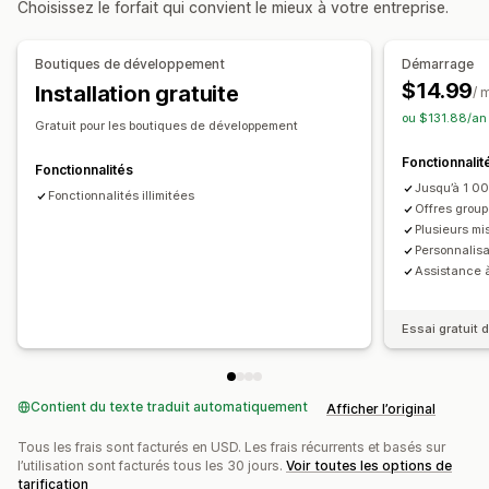
Choisissez le forfait qui convient le mieux à votre entreprise.
HTML personnalisé
Produits fréquemment achetés ensemble
Éditeur avec fonction de glisser-déposer
Produits associés
Produits numériques
Boutiques de développement
Démarrage
Devises multiples
Multilingue
Règles personnalisées
Lots personnalisés
$14.99
Installation gratuite
/ 
Offres et recommandations
Tarification que vous pouvez définir
ou $131.88/an
Gratuit pour les boutiques de développement
Garanties
Protection de l’expédition
Cadeaux
Tarification fixe
Tarification échelonnée
Fonctionnalit
Emballage cadeau
Expédition gratuite
Seuils de quantités
Réductions
Fonctionnalités
Jusqu’à 1 0
Compléments au produit
Recommandations de produits
Réductions en fonction de la quantité
Fonctionnalités illimitées
Offres group
Produits fréquemment achetés ensemble
Lots
Réductions forfaitaires
Réductions en pourcentage
Plusieurs m
Seuils de quantités
Réductions en fonction de la quantité
Personnalisa
Expédition gratuite
Deux pour le prix d’un
Abonnements
Assistance à
Réductions échelonnées
Tarification en gros
Prix de gros
Tarification dynamique
Recommandations basées sur l’IA
Tarification personnalisée
Essai gratuit d
Mise à niveau de l’abonnement
Traitement prioritaire
Analyses de données
Test A/B
Taux de conversion
Contient du texte traduit automatiquement
Afficher l’original
Tous les frais sont facturés en USD. Les frais récurrents et basés sur
l’utilisation sont facturés tous les 30 jours.
Voir toutes les options de
tarification