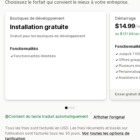
Choisissez le forfait qui convient le mieux à votre entreprise.
HTML personnalisé
Produits fréquemment achetés ensemble
Éditeur avec fonction de glisser-déposer
Produits associés
Produits numériques
Boutiques de développement
Démarrage
Devises multiples
Multilingue
Règles personnalisées
Lots personnalisés
$14.99
Installation gratuite
/ 
Offres et recommandations
Tarification que vous pouvez définir
ou $131.88/an
Gratuit pour les boutiques de développement
Garanties
Protection de l’expédition
Cadeaux
Tarification fixe
Tarification échelonnée
Fonctionnalit
Emballage cadeau
Expédition gratuite
Seuils de quantités
Réductions
Fonctionnalités
Jusqu’à 1 0
Compléments au produit
Recommandations de produits
Réductions en fonction de la quantité
Fonctionnalités illimitées
Offres group
Produits fréquemment achetés ensemble
Lots
Réductions forfaitaires
Réductions en pourcentage
Plusieurs m
Seuils de quantités
Réductions en fonction de la quantité
Personnalisa
Expédition gratuite
Deux pour le prix d’un
Abonnements
Assistance à
Réductions échelonnées
Tarification en gros
Prix de gros
Tarification dynamique
Recommandations basées sur l’IA
Tarification personnalisée
Essai gratuit d
Mise à niveau de l’abonnement
Traitement prioritaire
Analyses de données
Test A/B
Taux de conversion
Contient du texte traduit automatiquement
Afficher l’original
Tous les frais sont facturés en USD. Les frais récurrents et basés sur
l’utilisation sont facturés tous les 30 jours.
Voir toutes les options de
tarification