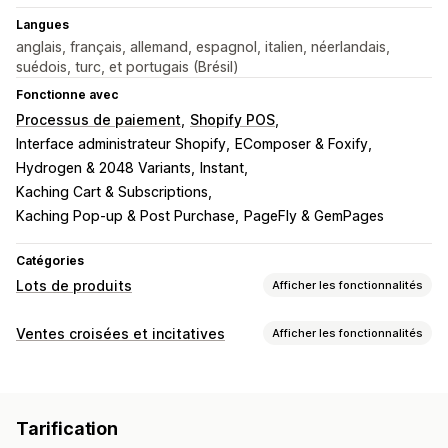
Langues
anglais, français, allemand, espagnol, italien, néerlandais,
suédois, turc, et portugais (Brésil)
Fonctionne avec
Processus de paiement
Shopify POS
Interface administrateur Shopify
EComposer & Foxify
Hydrogen & 2048 Variants
Instant
Kaching Cart & Subscriptions
Kaching Pop-up & Post Purchase
PageFly & GemPages
Catégories
Lots de produits
Afficher les fonctionnalités
Types de lots
Ventes croisées et incitatives
Afficher les fonctionnalités
Lots fixes
Multipacks
Lots mixtes
Lots variés
Personnalisation
Lots avec une infinité d’options
Colis par abonnement
Page de produit vente incitative
Barre de progression
Lots pour la vente en gros
Lots de vente incitative
Tarification
Compléments en un clic
CSS personnalisées
Lots de vente croisée