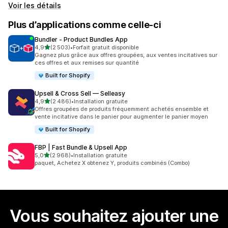
Voir les détails
Plus d’applications comme celle-ci
Bundler ‑ Product Bundles App
étoile(s) sur 5
4,9
(2 503)
•
Forfait gratuit disponible
2503 avis au total
Gagnez plus grâce aux offres groupées, aux ventes incitatives sur
ces offres et aux remises sur quantité
Built for Shopify
Upsell & Cross Sell — Selleasy
étoile(s) sur 5
4,9
(2 486)
•
Installation gratuite
2486 avis au total
Offres groupées de produits fréquemment achetés ensemble et
vente incitative dans le panier pour augmenter le panier moyen
Built for Shopify
FBP | Fast Bundle & Upsell App
étoile(s) sur 5
5,0
(2 968)
•
Installation gratuite
2968 avis au total
paquet, Achetez X obtenez Y, produits combinés (Combo)
Vous souhaitez ajouter une