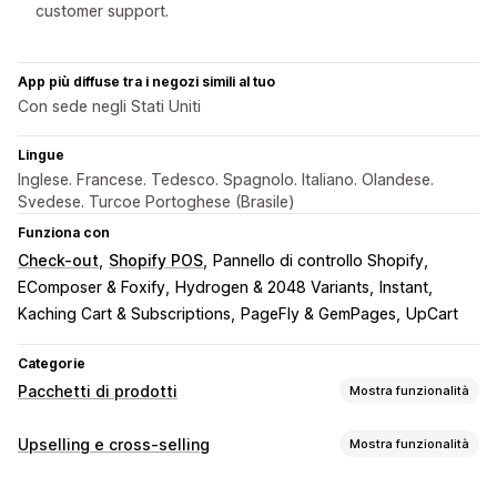
customer support.
App più diffuse tra i negozi simili al tuo
Con sede negli Stati Uniti
Lingue
Inglese. Francese. Tedesco. Spagnolo. Italiano. Olandese.
Svedese. Turcoe Portoghese (Brasile)
Funziona con
Check-out
Shopify POS
Pannello di controllo Shopify
EComposer & Foxify
Hydrogen & 2048 Variants
Instant
Kaching Cart & Subscriptions
PageFly & GemPages
UpCart
Categorie
Pacchetti di prodotti
Mostra funzionalità
Tipi di pacchetti
Upselling e cross-selling
Mostra funzionalità
Pacchetti fissi
Multipack
Pacchetti mix-and-match
Personalizzazione