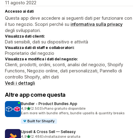
11 agosto 2022
Accesso ai dati
Questa app deve accedere ai seguenti dati per funzionare con
il tuo negozio. Scopri perché su
informativa sulla privacy
degli sviluppatori.
Visualizza dati clienti:
Dati sensibili, dati su dispositivo e attività
Visualizza dati di staff e collaboratori:
Proprietario del negozio
Visualizza e modifica i dati del negozio:
Clienti, prodotti, ordini, sconti, analisi del negozio, Shopify
Functions, Negozio online, dati personalizzati, Pannello di
controllo Shopify, altri dati
Vedi i dettagli
Altre app come questa
Bundler ‑ Product Bundles App
stelle su 5
4,9
(2.503)
•
Piano gratuito disponibile
2503 recensioni totali
Earn more with bundle offers, bundle upsells & quantity breaks
Built for Shopify
Upsell & Cross Sell — Selleasy
stelle su 5
4,9
(2.486)
•
Installazione gratuita