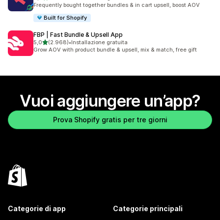
2486 recensioni totali
Frequently bought together bundles & in cart upsell, boost AOV
Built for Shopify
FBP | Fast Bundle & Upsell App
stelle su 5
5,0
(2.968)
•
Installazione gratuita
2968 recensioni totali
Grow AOV with product bundle & upsell, mix & match, free gift
Vuoi aggiungere un’app?
Prova Shopify gratis per tre giorni
Categorie di app
Categorie principali