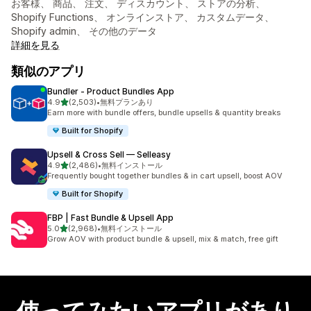
お客様、 商品、 注文、 ディスカウント、 ストアの分析、
Shopify Functions、 オンラインストア、 カスタムデータ、
Shopify admin、 その他のデータ
詳細を見る
類似のアプリ
Bundler ‑ Product Bundles App
5つ星中
4.9
(2,503)
•
無料プランあり
合計レビュー数：2503件
Earn more with bundle offers, bundle upsells & quantity breaks
Built for Shopify
Upsell & Cross Sell — Selleasy
5つ星中
4.9
(2,486)
•
無料インストール
合計レビュー数：2486件
Frequently bought together bundles & in cart upsell, boost AOV
Built for Shopify
FBP | Fast Bundle & Upsell App
5つ星中
5.0
(2,968)
•
無料インストール
合計レビュー数：2968件
Grow AOV with product bundle & upsell, mix & match, free gift