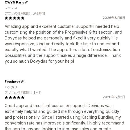
OWYN Paris
フランス
アプリの使用期間：約2時間
2026年8月5日
Amazing app and excellent customer support! I needed help
customizing the position of the Progressive Gifts section, and
Dovydas helped me personally and fixed it very quickly. He
was responsive, kind and really took the time to understand
exactly what I wanted. The app offers a lot of customization
possibilities and the support makes a huge difference. Thank
you so much Dovydas for your help!
Freshway
ハンガリー
アプリの使用期間：5ヶ月
2026年8月2日
Great app and excellent customer support! Deividas was
extremely helpful and guided me through everything quickly
and professionally. Since I started using Kaching Bundles, my
conversion rate has improved significantly. I highly recommend
this app to anyone looking to increase sales and create