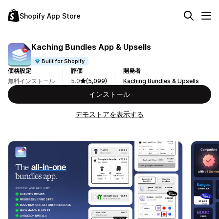
Shopify App Store
Kaching Bundles App & Upsells
Built for Shopify
価格設定
評価
開発者
無料インストール
5.0
(5,099)
Kaching Bundles & Upsells
インストール
デモストアを表示する