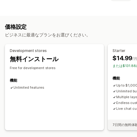
固定バンドル
マルチパック
組み合わせバンドル
カスタマイズ
バリエーションバンドル
オプション無制限バンドル
商品ページでのアップセル
進捗バー
ワンクリックアドオン
定期購入ボックス
卸売バンドル
アップセルバンドル
価格設定
カスタムCSS
カスタムHTML
ドラッグ&ドロップエディタ
クロスセルバンドル
よく合わせて買われている商品
関連商品
ビジネスに最適なプランをお選びください。
複数通貨
複数言語
カスタムルール
デジタル商品
カスタムバンドル
オファーとおすすめ
設定可能な価格設定方式
Development stores
Starter
保証
配送保証
無料ギフト
ギフト包装
無料配送
商品アドオン
固定価格設定
段階的な価格設定
数量割引
ディスカウント
$14.99
無料インストール
/
おすすめ商品
よく同時購入される商品
バンドル
数量割引
ボリュームディスカウント
一律割引
または$131.8
Free for development stores
ボリュームディスカウント
段階的ディスカウント
割引率によるディスカウント
無料配送
BOGO
定期購入
機能
AIによるおすすめ
定期購入のアップグレード
優先処理
一括価格設定
卸売価格
動的価格設定
カスタム価格
機能
Up to $1,000
Unlimited features
分析
Unlimited b
Multiple lay
A/Bテスト
コンバージョン率
Endless cus
Live chat cu
7日間の無料体