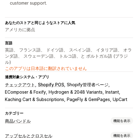
customer support.
あなたのストアと同じようなストアに人気
アメリカに拠点
言語
英語、 フランス語、 ドイツ語、 スペイン語、 イタリア語、 オラ
ンダ語、 スウェーデン語、 トルコ語、と ポルトガル語 (ブラジ
ル)
このアプリは日本語に翻訳されていません
連携対象システム・アプリ
チェックアウト
Shopify POS
Shopify管理者ページ
EComposer & Foxify
Hydrogen & 2048 Variants
Instant
Kaching Cart & Subscriptions
PageFly & GemPages
UpCart
カテゴリー
商品バンドル
機能を表示
バンドルタイプ
アップセルとクロスセル
機能を表示