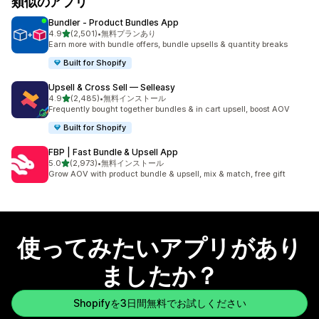
類似のアプリ
Bundler ‑ Product Bundles App
5つ星中
4.9
(2,501)
•
無料プランあり
合計レビュー数：2501件
Earn more with bundle offers, bundle upsells & quantity breaks
Built for Shopify
Upsell & Cross Sell — Selleasy
5つ星中
4.9
(2,485)
•
無料インストール
合計レビュー数：2485件
Frequently bought together bundles & in cart upsell, boost AOV
Built for Shopify
FBP | Fast Bundle & Upsell App
5つ星中
5.0
(2,973)
•
無料インストール
合計レビュー数：2973件
Grow AOV with product bundle & upsell, mix & match, free gift
使ってみたいアプリがあり
ましたか？
Shopifyを3日間無料でお試しください