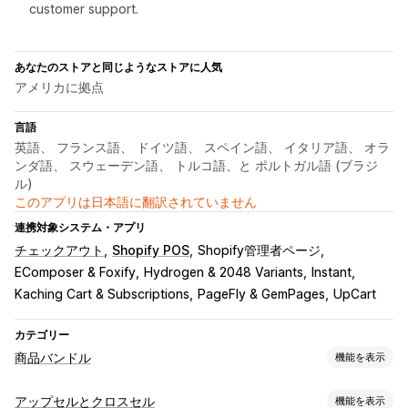
customer support.
あなたのストアと同じようなストアに人気
アメリカに拠点
言語
英語、 フランス語、 ドイツ語、 スペイン語、 イタリア語、 オラ
ンダ語、 スウェーデン語、 トルコ語、と ポルトガル語 (ブラジ
ル)
このアプリは日本語に翻訳されていません
連携対象システム・アプリ
チェックアウト
Shopify POS
Shopify管理者ページ
EComposer & Foxify
Hydrogen & 2048 Variants
Instant
Kaching Cart & Subscriptions
PageFly & GemPages
UpCart
カテゴリー
商品バンドル
機能を表示
バンドルタイプ
アップセルとクロスセル
機能を表示