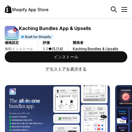
Shopify App Store
Kaching Bundles App & Upsells
Built for Shopify
価格設定
評価
開発者
無料インストール
5.0
(5,114)
Kaching Bundles & Upsells
インストール
デモストアを表示する