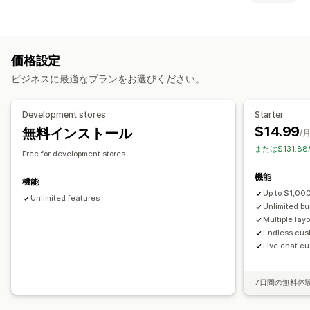
固定バンドル
マルチパック
組み合わせバンドル
カスタマイズ
バリエーションバンドル
オプション無制限バンドル
商品ページでのアップセル
進捗バー
ワンクリックアドオン
定期購入ボックス
卸売バンドル
アップセルバンドル
価格設定
カスタムCSS
カスタムHTML
ドラッグ&ドロップエディタ
クロスセルバンドル
よく合わせて買われている商品
関連商品
ビジネスに最適なプランをお選びください。
複数通貨
複数言語
カスタムルール
デジタル商品
カスタムバンドル
オファーとおすすめ
設定可能な価格設定方式
Development stores
Starter
保証
配送保証
無料ギフト
ギフト包装
無料配送
商品アドオン
固定価格設定
段階的な価格設定
数量割引
ディスカウント
$14.99
無料インストール
/
おすすめ商品
よく同時購入される商品
バンドル
数量割引
ボリュームディスカウント
一律割引
または$131.8
Free for development stores
ボリュームディスカウント
段階的ディスカウント
割引率によるディスカウント
無料配送
BOGO
定期購入
機能
AIによるおすすめ
定期購入のアップグレード
優先処理
一括価格設定
卸売価格
動的価格設定
カスタム価格
機能
Up to $1,000
Unlimited features
分析
Unlimited b
Multiple lay
A/Bテスト
コンバージョン率
Endless cus
Live chat cu
7日間の無料体