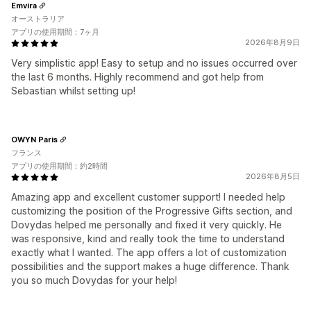
Emvira
オーストラリア
アプリの使用期間：7ヶ月
2026年8月9日
Very simplistic app! Easy to setup and no issues occurred over
the last 6 months. Highly recommend and got help from
Sebastian whilst setting up!
OWYN Paris
フランス
アプリの使用期間：約2時間
2026年8月5日
Amazing app and excellent customer support! I needed help
customizing the position of the Progressive Gifts section, and
Dovydas helped me personally and fixed it very quickly. He
was responsive, kind and really took the time to understand
exactly what I wanted. The app offers a lot of customization
possibilities and the support makes a huge difference. Thank
you so much Dovydas for your help!