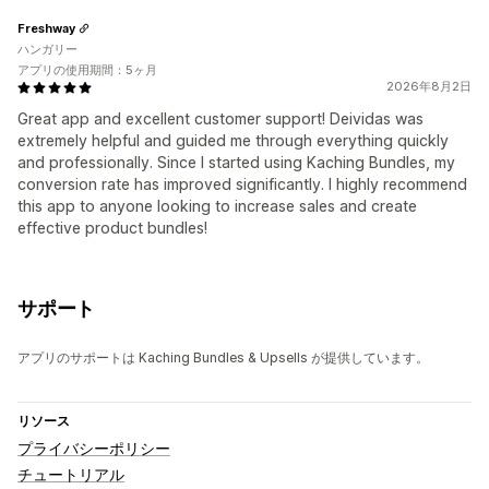
Freshway
ハンガリー
アプリの使用期間：5ヶ月
2026年8月2日
Great app and excellent customer support! Deividas was
extremely helpful and guided me through everything quickly
and professionally. Since I started using Kaching Bundles, my
conversion rate has improved significantly. I highly recommend
this app to anyone looking to increase sales and create
effective product bundles!
サポート
アプリのサポートは Kaching Bundles & Upsells が提供しています。
リソース
プライバシーポリシー
チュートリアル