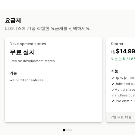
맞춤 설정
무제한 옵션 번들
구독 상자
도매 번들
상향 판매 번들
제품 페이지 상향 판매
진행률 표시줄
원클릭 추가 기능
교차 판매 번들
함께 자주 구매하는 제품
관련 제품
디지털 상품
요금제
사용자 지정 CSS
사용자 지정 HTML
끌어서 놓기 편집기
사용자 지정 번들
비즈니스에 가장 적합한 요금제를 선택하세요.
여러 통화
여러 언어
사용자 지정 규칙
설정 가능한 가격
제안 및 권장 사항
고정 가격
계층별 가격
수량 구분
할인
수량 할인
균일 할인
Development stores
Starter
보증 기간
배송 보호
무료 기프트
선물 포장
무료 배송
백분율 할인
무료 배송
원 플러스 원
구독
대량 가격
도매가
$14.9
무료 설치
/월
제품 추가 옵션
추천 제품
함께 자주 구매하는 제품
번들
동적 가격
사용자 지정 가격 책정
또는 연 $131.8
Free for development stores
수량 구분
수량 할인
계층별 할인
AI 권장 사항
구독 업그레이드
기능
우선 순위 처리
기능
Up to $1,000
Unlimited features
분석
Unlimited b
Multiple lay
A/B 테스트
전환율
Endless cus
Live chat cu
7일 무료 체험