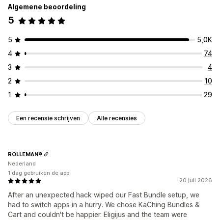
Algemene beoordeling
5
5
5,0K
4
74
3
4
2
10
1
29
Een recensie schrijven
Alle recensies
ROLLEMAN®
Nederland
1 dag gebruiken de app
20 juli 2026
After an unexpected hack wiped our Fast Bundle setup, we
had to switch apps in a hurry. We chose KaChing Bundles &
Cart and couldn't be happier. Eligijus and the team were