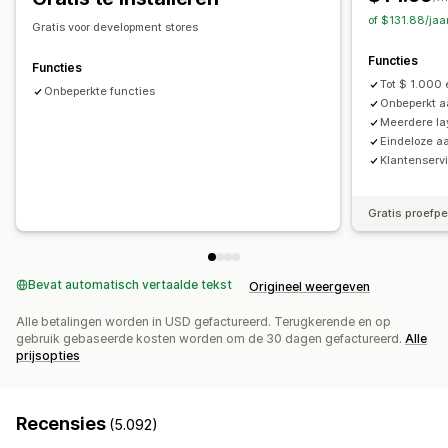
Garanties
Verzendbescherming
Gratis artikelen
Vaste prijzen
Gedifferentieerde prijzen
of $131.88/jaa
Gratis voor development stores
Cadeauverpakking
Gratis verzending
Kwantumkortingen
Kortingen
Volumekortingen
Functies
Add-ons voor producten
Productaanbevelingen
Forfaitaire kortingen
Percentagekortingen
Functies
Tot $ 1.000 
Vaak samen gekocht
Bundles
Kwantumkortingen
Gratis verzending
Onbeperkte functies
Twee voor de prijs van één
Onbeperkt a
Volumekortingen
Staffelkortingen
AI-aanbevelingen
Abonnementen
Bulkprijzen
Groothandelsprijzen
Meerdere la
Upgrade van abonnement
Prioriteitsverwerking
Eindeloze a
Dynamische prijzen
Aangepaste prijzen
Klantenservi
Analytics
A/B-testen
Conversiepercentages
Gratis proefp
Bevat automatisch vertaalde tekst
Origineel weergeven
Alle betalingen worden in USD gefactureerd. Terugkerende en op
gebruik gebaseerde kosten worden om de 30 dagen gefactureerd.
Alle
prijsopties
Recensies
(5.092)