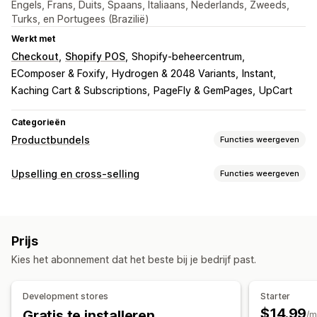
Engels, Frans, Duits, Spaans, Italiaans, Nederlands, Zweeds,
Turks, en Portugees (Brazilië)
Werkt met
Checkout
Shopify POS
Shopify-beheercentrum
EComposer & Foxify
Hydrogen & 2048 Variants
Instant
Kaching Cart & Subscriptions
PageFly & GemPages
UpCart
Categorieën
Productbundels
Functies weergeven
Soorten bundels
Upselling en cross-selling
Functies weergeven
Vaste bundels
Multipacks
Mix-and-match-bundels
Aanpassing
Variantbundels
Bundels met oneindige opties
Upselling op de productpagina
Voortgangsbalk
Abonnementsboxen
Groothandelsbundels
Prijs
Add-ons in één klik
Aangepaste CSS
Aangepaste HTML
Upsell-bundels
Cross-sell-bundels
Vaak samen gekocht
Kies het abonnement dat het beste bij je bedrijf past.
Drag-and-drop-editor
Meerdere valuta
Meerdere talen
Gerelateerde producten
Digitale producten
Aangepaste regels
Bundels op maat
Development stores
Starter
Aanbiedingen en aanbevelingen
Prijzen die je kunt instellen
$14.99
Gratis te installeren
/m