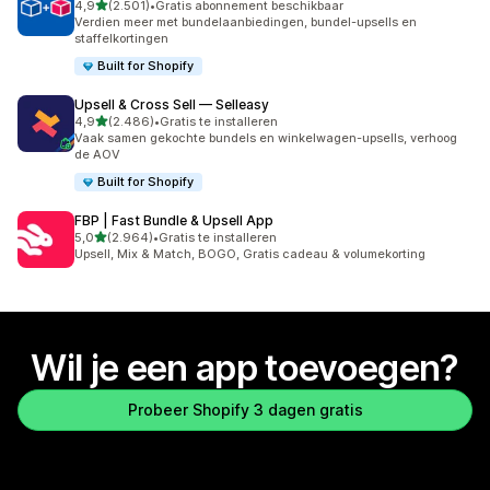
van 5 sterren
4,9
(2.501)
•
Gratis abonnement beschikbaar
2501 recensies in totaal
Verdien meer met bundelaanbiedingen, bundel-upsells en
staffelkortingen
Built for Shopify
Upsell & Cross Sell — Selleasy
van 5 sterren
4,9
(2.486)
•
Gratis te installeren
2486 recensies in totaal
Vaak samen gekochte bundels en winkelwagen-upsells, verhoog
de AOV
Built for Shopify
FBP | Fast Bundle & Upsell App
van 5 sterren
5,0
(2.964)
•
Gratis te installeren
2964 recensies in totaal
Upsell, Mix & Match, BOGO, Gratis cadeau & volumekorting
Wil je een app toevoegen?
Probeer Shopify 3 dagen gratis