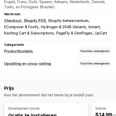
Engels, Frans, Duits, Spaans, Italiaans, Nederlands, Zweeds,
Turks, en Portugees (Brazilië)
Werkt met
Checkout
Shopify POS
Shopify-beheercentrum
EComposer & Foxify
Hydrogen & 2048 Variants
Instant
Kaching Cart & Subscriptions
PageFly & GemPages
UpCart
Categorieën
Productbundels
Functies weergeven
Soorten bundels
Upselling en cross-selling
Functies weergeven
Vaste bundels
Multipacks
Mix-and-match-bundels
Aanpassing
Variantbundels
Bundels met oneindige opties
Upselling op de productpagina
Voortgangsbalk
Abonnementsboxen
Groothandelsbundels
Prijs
Add-ons in één klik
Aangepaste CSS
Aangepaste HTML
Upsell-bundels
Cross-sell-bundels
Vaak samen gekocht
Kies het abonnement dat het beste bij je bedrijf past.
Drag-and-drop-editor
Meerdere valuta
Meerdere talen
Gerelateerde producten
Digitale producten
Aangepaste regels
Bundels op maat
Development stores
Starter
Aanbiedingen en aanbevelingen
Prijzen die je kunt instellen
$14.99
Gratis te installeren
/m