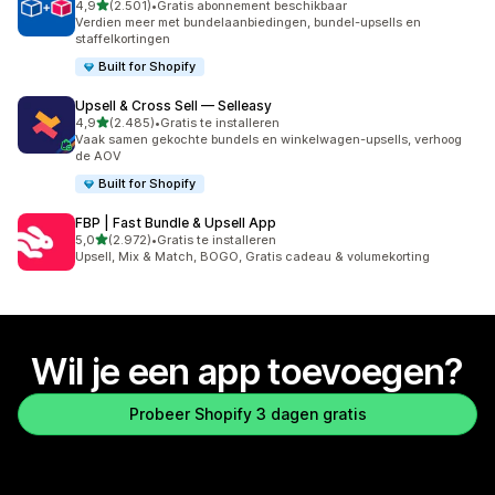
van 5 sterren
4,9
(2.501)
•
Gratis abonnement beschikbaar
2501 recensies in totaal
Verdien meer met bundelaanbiedingen, bundel-upsells en
staffelkortingen
Built for Shopify
Upsell & Cross Sell — Selleasy
van 5 sterren
4,9
(2.485)
•
Gratis te installeren
2485 recensies in totaal
Vaak samen gekochte bundels en winkelwagen-upsells, verhoog
de AOV
Built for Shopify
FBP | Fast Bundle & Upsell App
van 5 sterren
5,0
(2.972)
•
Gratis te installeren
2972 recensies in totaal
Upsell, Mix & Match, BOGO, Gratis cadeau & volumekorting
Wil je een app toevoegen?
Probeer Shopify 3 dagen gratis