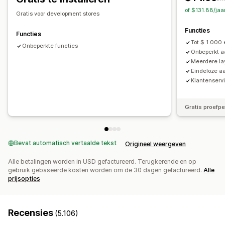
Garanties
Verzendbescherming
Gratis artikelen
Vaste prijzen
Gedifferentieerde prijzen
of $131.88/jaa
Gratis voor development stores
Cadeauverpakking
Gratis verzending
Kwantumkortingen
Kortingen
Volumekortingen
Functies
Add-ons voor producten
Productaanbevelingen
Forfaitaire kortingen
Percentagekortingen
Functies
Tot $ 1.000 
Vaak samen gekocht
Bundles
Kwantumkortingen
Gratis verzending
Onbeperkte functies
Twee voor de prijs van één
Onbeperkt a
Volumekortingen
Staffelkortingen
AI-aanbevelingen
Abonnementen
Bulkprijzen
Groothandelsprijzen
Meerdere la
Upgrade van abonnement
Prioriteitsverwerking
Eindeloze a
Dynamische prijzen
Aangepaste prijzen
Klantenservi
Analytics
A/B-testen
Conversiepercentages
Gratis proefp
Bevat automatisch vertaalde tekst
Origineel weergeven
Alle betalingen worden in USD gefactureerd. Terugkerende en op
gebruik gebaseerde kosten worden om de 30 dagen gefactureerd.
Alle
prijsopties
Recensies
(5.106)