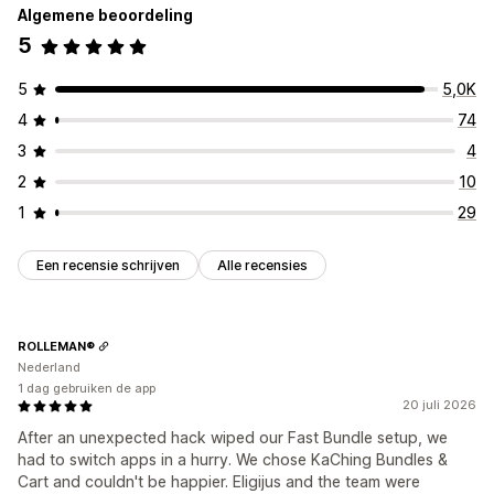
Algemene beoordeling
5
5
5,0K
4
74
3
4
2
10
1
29
Een recensie schrijven
Alle recensies
ROLLEMAN®
Nederland
1 dag gebruiken de app
20 juli 2026
After an unexpected hack wiped our Fast Bundle setup, we
had to switch apps in a hurry. We chose KaChing Bundles &
Cart and couldn't be happier. Eligijus and the team were