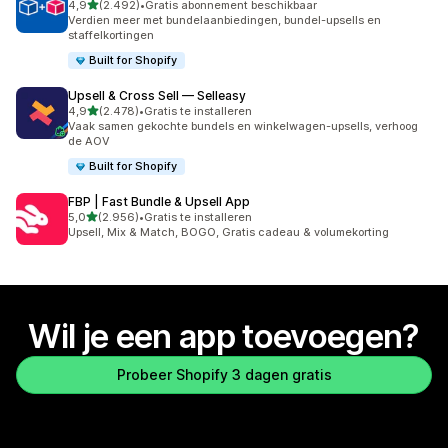
van 5 sterren
4,9
(2.492)
•
Gratis abonnement beschikbaar
2492 recensies in totaal
Verdien meer met bundelaanbiedingen, bundel-upsells en
staffelkortingen
Built for Shopify
Upsell & Cross Sell — Selleasy
van 5 sterren
4,9
(2.478)
•
Gratis te installeren
2478 recensies in totaal
Vaak samen gekochte bundels en winkelwagen-upsells, verhoog
de AOV
Built for Shopify
FBP | Fast Bundle & Upsell App
van 5 sterren
5,0
(2.956)
•
Gratis te installeren
2956 recensies in totaal
Upsell, Mix & Match, BOGO, Gratis cadeau & volumekorting
Wil je een app toevoegen?
Probeer Shopify 3 dagen gratis