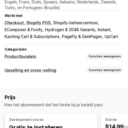
Engels, Frans, Duits, Spaans, Italiaans, Nederlands, Zweeds,
Turks, en Portugees (Brazilië)
Werkt met
Checkout
Shopify POS
Shopify-beheercentrum
EComposer & Foxify
Hydrogen & 2048 Variants
Instant
Kaching Cart & Subscriptions
PageFly & GemPages
UpCart
Categorieën
Productbundels
Functies weergeven
Soorten bundels
Upselling en cross-selling
Functies weergeven
Vaste bundels
Multipacks
Mix-and-match-bundels
Aanpassing
Variantbundels
Bundels met oneindige opties
Upselling op de productpagina
Voortgangsbalk
Abonnementsboxen
Groothandelsbundels
Prijs
Add-ons in één klik
Aangepaste CSS
Aangepaste HTML
Upsell-bundels
Cross-sell-bundels
Vaak samen gekocht
Kies het abonnement dat het beste bij je bedrijf past.
Drag-and-drop-editor
Meerdere valuta
Meerdere talen
Gerelateerde producten
Digitale producten
Aangepaste regels
Bundels op maat
Development stores
Starter
Aanbiedingen en aanbevelingen
Prijzen die je kunt instellen
$14.99
Gratis te installeren
/m