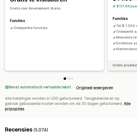
Garanties
Verzendbescherming
Gratis artikelen
Vaste prijzen
Gedifferentieerde prijzen
of $131.88/jaa
Gratis voor development stores
Cadeauverpakking
Gratis verzending
Kwantumkortingen
Kortingen
Volumekortingen
Functies
Add-ons voor producten
Productaanbevelingen
Forfaitaire kortingen
Percentagekortingen
Functies
Tot $ 1.000 
Vaak samen gekocht
Bundles
Kwantumkortingen
Gratis verzending
Onbeperkte functies
Twee voor de prijs van één
Onbeperkt a
Volumekortingen
Staffelkortingen
AI-aanbevelingen
Abonnementen
Bulkprijzen
Groothandelsprijzen
Meerdere la
Upgrade van abonnement
Prioriteitsverwerking
Eindeloze a
Dynamische prijzen
Aangepaste prijzen
Klantenservi
Analytics
A/B-testen
Conversiepercentages
Gratis proefp
Bevat automatisch vertaalde tekst
Origineel weergeven
Alle betalingen worden in USD gefactureerd. Terugkerende en op
gebruik gebaseerde kosten worden om de 30 dagen gefactureerd.
Alle
prijsopties
Recensies
(5.074)