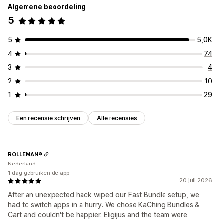
Algemene beoordeling
5
5
5,0K
4
74
3
4
2
10
1
29
Een recensie schrijven
Alle recensies
ROLLEMAN®
Nederland
1 dag gebruiken de app
20 juli 2026
After an unexpected hack wiped our Fast Bundle setup, we
had to switch apps in a hurry. We chose KaChing Bundles &
Cart and couldn't be happier. Eligijus and the team were