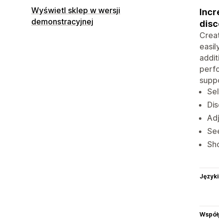
Wyświetl sklep w wersji
Incr
demonstracyjnej
disc
Creat
easil
addit
perfo
suppo
Sel
Dis
Adj
See
Sho
Języki
Współ