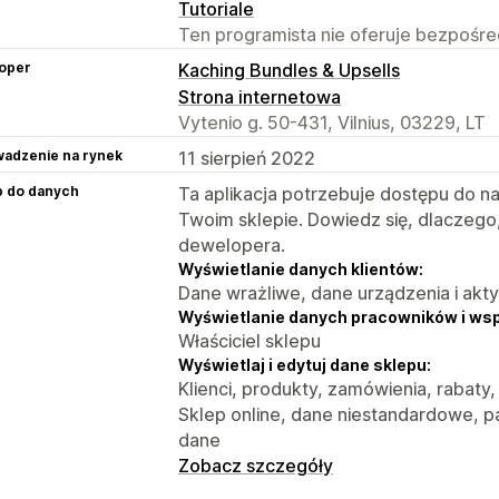
Tutoriale
Ten programista nie oferuje bezpośred
oper
Kaching Bundles & Upsells
Strona internetowa
Vytenio g. 50-431, Vilnius, 03229, LT
adzenie na rynek
11 sierpień 2022
p do danych
Ta aplikacja potrzebuje dostępu do n
Twoim sklepie. Dowiedz się, dlaczego
dewelopera.
Wyświetlanie danych klientów:
Dane wrażliwe, dane urządzenia i akt
Wyświetlanie danych pracowników i ws
Właściciel sklepu
Wyświetlaj i edytuj dane sklepu:
Klienci, produkty, zamówienia, rabaty,
Sklep online, dane niestandardowe, pa
dane
Zobacz szczegóły