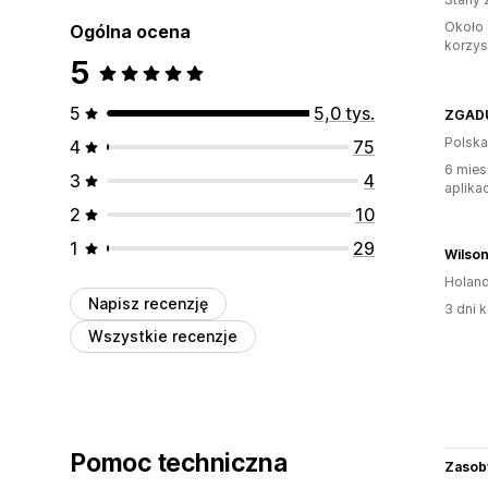
Około 
Ogólna ocena
korzyst
5
5
5,0 tys.
ZGAD
Polska
4
75
6 mies
3
4
aplikac
2
10
1
29
Wilson
Holand
Napisz recenzję
3 dni k
Wszystkie recenzje
Pomoc techniczna
Zasob