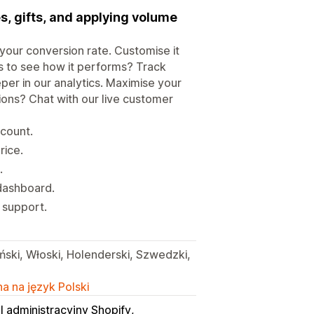
s, gifts, and applying volume
your conversion rate. Customise it
us to see how it performs? Track
per in our analytics. Maximise your
ions? Chat with our live customer
scount.
rice.
.
dashboard.
 support.
ański, Włoski, Holenderski, Szwedzki,
a na język Polski
l administracyjny Shopify