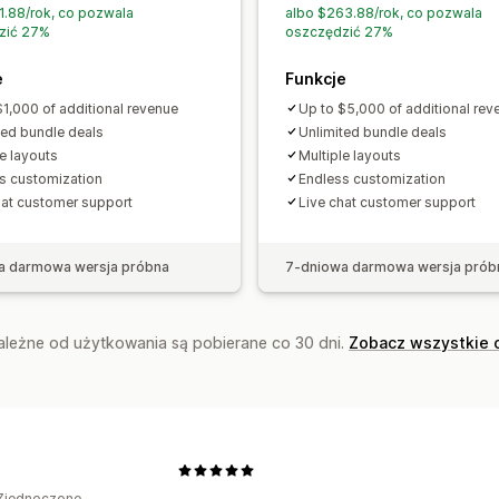
System poziomów rabatów
Rekomen
1.88/rok, co pozwala
albo $263.88/rok, co pozwala
zić 27%
oszczędzić 27%
Priorytetowa realizacja
e
Funkcje
Analizy
$1,000 of additional revenue
Up to $5,000 of additional rev
Testy A/B
Współczynniki konwersji
ted bundle deals
Unlimited bundle deals
le layouts
Multiple layouts
s customization
Endless customization
hat customer support
Live chat customer support
a darmowa wersja próbna
7-dniowa darmowa wersja prób
zależne od użytkowania są pobierane co 30 dni.
Zobacz wszystkie 
Zjednoczone