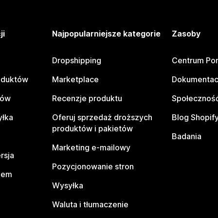
ji
Najpopularniejsze kategorie
Zasoby
Dropshipping
Centrum Po
oduktów
Marketplace
Dokumentac
tów
Recenzje produktu
Społeczność
yłka
Oferuj sprzedaż droższych
Blog Shopif
produktów i pakietów
Badania
Marketing e-mailowy
rsja
Pozycjonowanie stron
pem
Wysyłka
Waluta i tłumaczenie