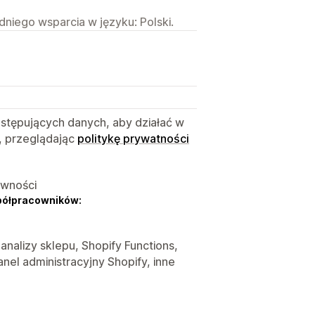
niego wsparcia w języku: Polski.
astępujących danych, aby działać w
, przeglądając
politykę prywatności
ywności
półpracowników:
 analizy sklepu, Shopify Functions,
nel administracyjny Shopify, inne