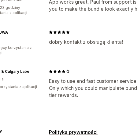
App works great, Paul from support is
23 godziny
you to make the bundle look exactly
ania z aplikacji
UWA
dobry kontakt z obsługą klienta!
ięcy korzystania z
ji
 & Calgary Label
ia
Easy to use and fast customer service
orzystania z aplikacji
Only which you could manipulate bundl
tier rewards.
y
Polityka prywatności