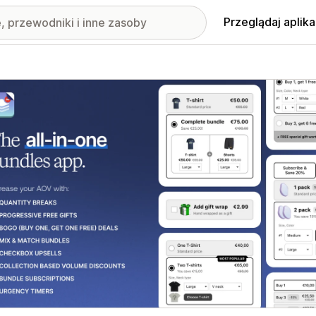
Przeglądaj aplika
nione obrazy w galerii