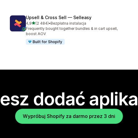
Upsell & Cross Sell — Selleasy
na 5 gwiazdek
4,9
(2 484)
•
Bezpłatna instalacja
Łączna liczba recenzji: 2484
Frequently bought together bundles & in cart upsell,
boost AOV
Built for Shopify
esz dodać aplika
Wypróbuj Shopify za darmo przez 3 dni