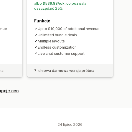
dacje AI
Uaktualnienie subskrypcji
albo $539.88/rok, co pozwala
oszczędzić 25%
Funkcje
enue
Up to $10,000 of additional revenue
Unlimited bundle deals
Multiple layouts
Endless customization
Live chat customer support
na
7-dniowa darmowa wersja próbna
opcje cen
24 lipiec 2026