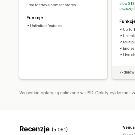
albo $13
Free for development stores
oszczęd
Funkcje
Funkcj
Unlimited features
Up to 
Unlimi
Multip
Endles
Live c
7-dniow
Wszystkie opłaty są naliczane w USD. Opłaty cykliczne i 
Recenzje
Venus
(5 091)
Stany 