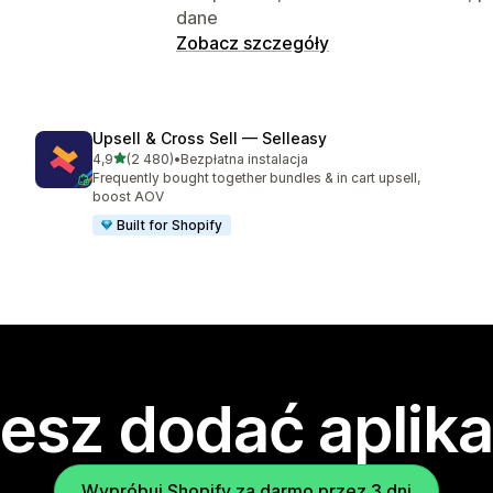
dane
Zobacz szczegóły
Upsell & Cross Sell — Selleasy
na 5 gwiazdek
4,9
(2 480)
•
Bezpłatna instalacja
Łączna liczba recenzji: 2480
Frequently bought together bundles & in cart upsell,
boost AOV
Built for Shopify
esz dodać aplika
Wypróbuj Shopify za darmo przez 3 dni