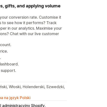
s, gifts, and applying volume
your conversion rate. Customise it
us to see how it performs? Track
per in our analytics. Maximise your
ions? Chat with our live customer
scount.
rice.
.
dashboard.
 support.
ański, Włoski, Holenderski, Szwedzki,
a na język Polski
l administracyjny Shopify