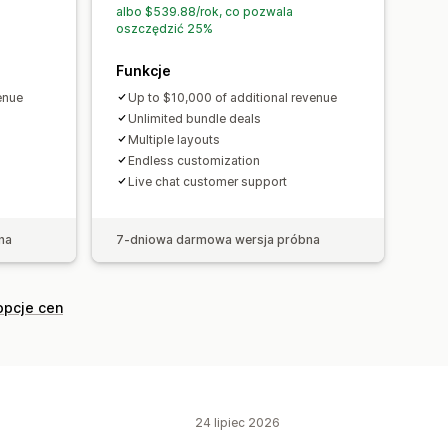
dacje AI
Uaktualnienie subskrypcji
albo $539.88/rok, co pozwala
oszczędzić 25%
Funkcje
enue
Up to $10,000 of additional revenue
Unlimited bundle deals
Multiple layouts
Endless customization
Live chat customer support
na
7-dniowa darmowa wersja próbna
opcje cen
24 lipiec 2026