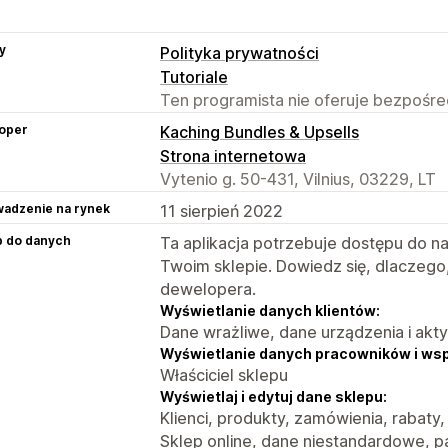
y
Polityka prywatności
Tutoriale
Ten programista nie oferuje bezpośred
oper
Kaching Bundles & Upsells
Strona internetowa
Vytenio g. 50-431, Vilnius, 03229, LT
adzenie na rynek
11 sierpień 2022
p do danych
Ta aplikacja potrzebuje dostępu do n
Twoim sklepie. Dowiedz się, dlaczego
dewelopera.
Wyświetlanie danych klientów:
Dane wrażliwe, dane urządzenia i akt
Wyświetlanie danych pracowników i ws
Właściciel sklepu
Wyświetlaj i edytuj dane sklepu:
Klienci, produkty, zamówienia, rabaty,
Sklep online, dane niestandardowe, pa