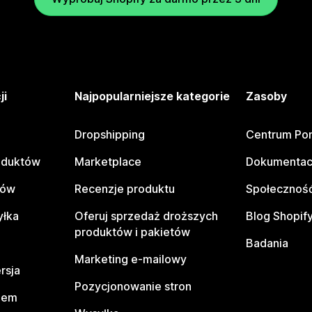
ji
Najpopularniejsze kategorie
Zasoby
Dropshipping
Centrum Po
oduktów
Marketplace
Dokumentac
tów
Recenzje produktu
Społeczność
yłka
Oferuj sprzedaż droższych
Blog Shopif
produktów i pakietów
Badania
Marketing e-mailowy
rsja
Pozycjonowanie stron
pem