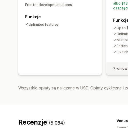
albo $13
Free for development stores
oszczęd
Funkcje
Funkcj
Unlimited features
Up to 
Unlimi
Multip
Endles
Live c
7-dniow
Wszystkie opłaty są naliczane w USD. Opłaty cykliczne i 
Recenzje
Venus
(5 084)
Stany 