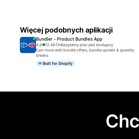
Więcej podobnych aplikacji
Bundler ‑ Product Bundles App
na 5 gwiazdek
4,9
(2 497)
•
Bezpłatny plan jest dostępny
Łączna liczba recenzji: 2497
Earn more with bundle offers, bundle upsells & quantity
breaks
Built for Shopify
Chc