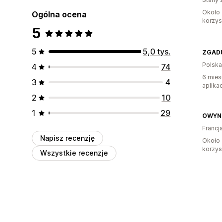
Około 
Ogólna ocena
korzyst
5
5
5,0 tys.
ZGAD
Polska
4
74
6 mies
3
4
aplikac
2
10
1
29
OWYN 
Francj
Napisz recenzję
Około 
korzyst
Wszystkie recenzje