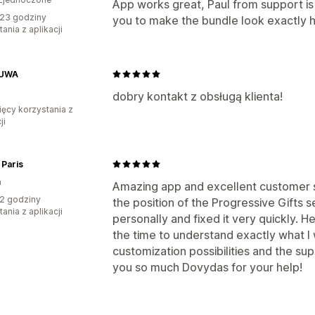
App works great, Paul from support is
23 godziny
you to make the bundle look exactly
ania z aplikacji
UWA
dobry kontakt z obsługą klienta!
ięcy korzystania z
ji
Paris
a
Amazing app and excellent customer s
2 godziny
the position of the Progressive Gifts
ania z aplikacji
personally and fixed it very quickly. H
the time to understand exactly what I 
customization possibilities and the s
you so much Dovydas for your help!