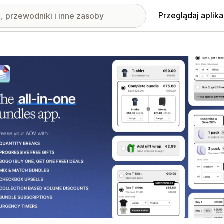
Przeglądaj aplika
nione obrazy w galerii