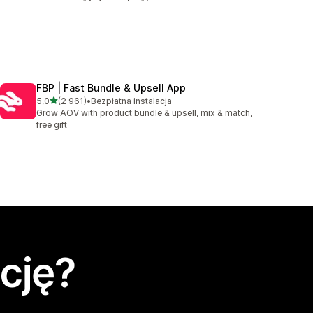
FBP | Fast Bundle & Upsell App
na 5 gwiazdek
5,0
(2 961)
•
Bezpłatna instalacja
Łączna liczba recenzji: 2961
Grow AOV with product bundle & upsell, mix & match,
free gift
cję?