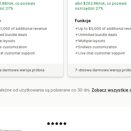
System poziomów rabatów
Rekomen
1.88/rok, co pozwala
albo $263.88/rok, co pozwala
zić 27%
oszczędzić 27%
Priorytetowa realizacja
e
Funkcje
Analizy
$1,000 of additional revenue
Up to $5,000 of additional rev
Testy A/B
Współczynniki konwersji
ted bundle deals
Unlimited bundle deals
le layouts
Multiple layouts
s customization
Endless customization
hat customer support
Live chat customer support
a darmowa wersja próbna
7-dniowa darmowa wersja prób
zależne od użytkowania są pobierane co 30 dni.
Zobacz wszystkie 
Zjednoczone