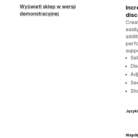
Wyświetl sklep w wersji
Incr
demonstracyjnej
disc
Creat
easil
addit
perfo
suppo
Sel
Dis
Adj
See
Sho
Języki
Współ