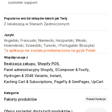
customer support.
Popularne wśród sklepów takich jak Twój
Z lokalizacją w Stanach Zjednoczonych
Języki
Angielski, Francuski, Niemiecki, Hiszpański, Włoski,
Holenderski, Szwedzki, Turecki, i Portugalski (Brazylia)
Ta aplikacja nie została przetłumaczona na język Polski
Współpracuje z
Realizacja zakupu
Shopify POS
Panel administracyjny Shopify
EComposer & Foxify
Hydrogen & 2048 Variants
Instant
Kaching Cart & Subscriptions
PageFly & GemPages
UpCart
Kategorie
Pakiety produktów
Pokaż funkcje
Typy pakietów
Oferuj sprzedaż droższych produktów i