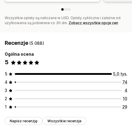
Analizy
Testy A/B
Współczynniki konwersji
Wszystkie opłaty są naliczane w USD. Opłaty cykliczne i zależne od
użytkowania są pobierane co 30 dni.
Zobacz wszystkie opcje cen
Recenzje
(5 088)
Ogólna ocena
5
5
5,0 tys.
4
74
3
4
2
10
1
29
Napisz recenzję
Wszystkie recenzje