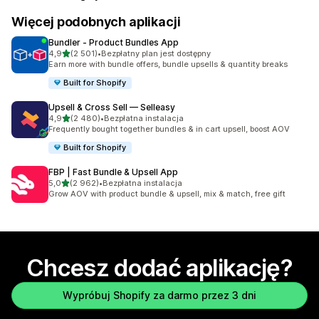
Więcej podobnych aplikacji
Bundler ‑ Product Bundles App
na 5 gwiazdek
4,9
(2 501)
•
Bezpłatny plan jest dostępny
Łączna liczba recenzji: 2501
Earn more with bundle offers, bundle upsells & quantity breaks
Built for Shopify
Upsell & Cross Sell — Selleasy
na 5 gwiazdek
4,9
(2 480)
•
Bezpłatna instalacja
Łączna liczba recenzji: 2480
Frequently bought together bundles & in cart upsell, boost AOV
Built for Shopify
FBP | Fast Bundle & Upsell App
na 5 gwiazdek
5,0
(2 962)
•
Bezpłatna instalacja
Łączna liczba recenzji: 2962
Grow AOV with product bundle & upsell, mix & match, free gift
Chcesz dodać aplikację?
Wypróbuj Shopify za darmo przez 3 dni