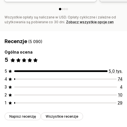
Analizy
Testy A/B
Współczynniki konwersji
Wszystkie opłaty są naliczane w USD. Opłaty cykliczne i zależne od
użytkowania są pobierane co 30 dni.
Zobacz wszystkie opcje cen
Recenzje
(5 090)
Ogólna ocena
5
5
5,0 tys.
4
74
3
4
2
10
1
29
Napisz recenzję
Wszystkie recenzje