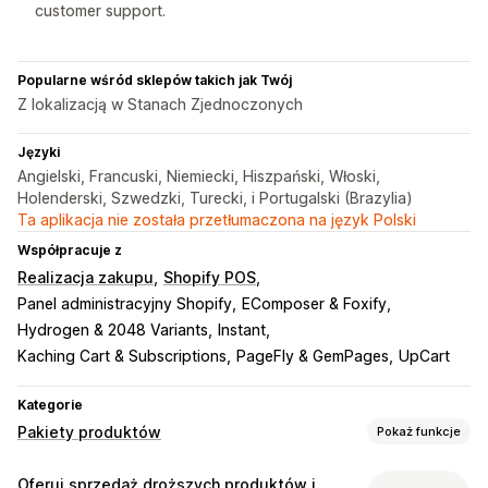
customer support.
Popularne wśród sklepów takich jak Twój
Z lokalizacją w Stanach Zjednoczonych
Języki
Angielski, Francuski, Niemiecki, Hiszpański, Włoski,
Holenderski, Szwedzki, Turecki, i Portugalski (Brazylia)
Ta aplikacja nie została przetłumaczona na język Polski
Współpracuje z
Realizacja zakupu
Shopify POS
Panel administracyjny Shopify
EComposer & Foxify
Hydrogen & 2048 Variants
Instant
Kaching Cart & Subscriptions
PageFly & GemPages
UpCart
Kategorie
Pakiety produktów
Pokaż funkcje
Typy pakietów
Oferuj sprzedaż droższych produktów i