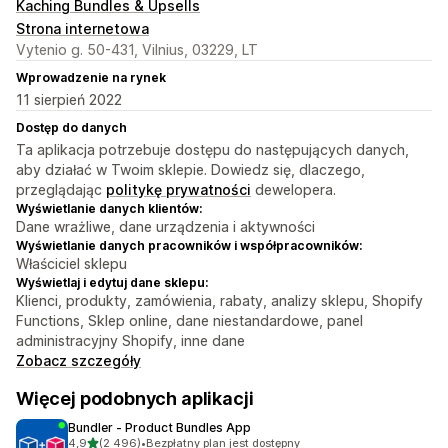
Kaching Bundles & Upsells
Strona internetowa
Vytenio g. 50-431, Vilnius, 03229, LT
Wprowadzenie na rynek
11 sierpień 2022
Dostęp do danych
Ta aplikacja potrzebuje dostępu do następujących danych,
aby działać w Twoim sklepie. Dowiedz się, dlaczego,
przeglądając
politykę prywatności
dewelopera.
Wyświetlanie danych klientów:
Dane wrażliwe, dane urządzenia i aktywności
Wyświetlanie danych pracowników i współpracowników:
Właściciel sklepu
Wyświetlaj i edytuj dane sklepu:
Klienci, produkty, zamówienia, rabaty, analizy sklepu, Shopify
Functions, Sklep online, dane niestandardowe, panel
administracyjny Shopify, inne dane
Zobacz szczegóły
Więcej podobnych aplikacji
Bundler ‑ Product Bundles App
na 5 gwiazdek
4,9
(2 496)
•
Bezpłatny plan jest dostępny