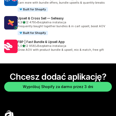
Łączna liczba recenzji: 2496
Earn more with bundle offers, bundle upsells & quantity breaks
Built for Shopify
Upsell & Cross Sell — Selleasy
na 5 gwiazdek
4,9
(2 479)
•
Bezpłatna instalacja
Łączna liczba recenzji: 2479
Frequently bought together bundles & in cart upsell, boost AOV
Built for Shopify
FBP | Fast Bundle & Upsell App
na 5 gwiazdek
5,0
(2 958)
•
Bezpłatna instalacja
Łączna liczba recenzji: 2958
Grow AOV with product bundle & upsell, mix & match, free gift
Chcesz dodać aplikację?
Wypróbuj Shopify za darmo przez 3 dni