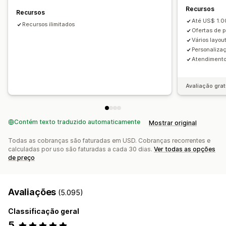
Recursos
Embalagem de presente
Frete grátis
Descontos
Descontos por volume
Descontos fixos
Recursos
Até US$ 1.0
Complementos de produto
Recomendações de produtos
Descontos percentuais
Recursos ilimitados
Frete grátis
Ofertas de p
Produtos frequentemente comprados juntos
Pacotes
"Compre um e leve dois"
Assinaturas
Preços em massa
Vários layou
Intervalos de quantidade
Descontos por volume
Personalizaç
Preços de atacado
Preços dinâmicos
Atendimento 
Descontos por níveis
Recomendações de IA
Preços personalizados
Fazer upgrade de assinatura
Processamento prioritário
Avaliação grat
Análises
Testes A/B
Taxas de conversão
Contém texto traduzido automaticamente
Mostrar original
Todas as cobranças são faturadas em USD. Cobranças recorrentes e
calculadas por uso são faturadas a cada 30 dias.
Ver todas as opções
de preço
Avaliações
(5.095)
Classificação geral
5