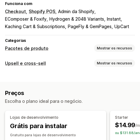
Funciona com
Checkout
Shopify POS
Admin da Shopify
EComposer & Foxify
Hydrogen & 2048 Variants
Instant
Kaching Cart & Subscriptions
PageFly & GemPages
UpCart
Categorias
Pacotes de produto
Mostrar os recursos
Tipos de pacotes
Upsell e cross-sell
Mostrar os recursos
Pacotes fixos
Pacotes múltiplos
Pacotes combinados
Personalização
Pacotes variantes
Pacotes de opções infinitas
Upsell na página do produto
Barra de progresso
Caixas de assinaturas
Pacotes de atacado
Preços
Complementos com um clique
CSS personalizado
Pacotes de upsell
Pacotes de cross-sell
Escolha o plano ideal para o negócio.
HTML personalizado
Editor de arrastar e soltar
Produtos frequentemente comprados juntos
Em várias moedas
Em vários idiomas
Produtos relacionados
Produtos digitais
Lojas de desenvolvimento
Starter
Regras personalizadas
Pacotes personalizados
$14.99
Grátis para instalar
/m
Ofertas e recomendações
Preços que você pode definir
ou $131.88/an
Gratuito para lojas de desenvolvimento
Garantias
Proteção de frete
Brindes
Preços fixos
Preços por nível
Intervalos de quantidade