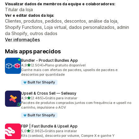
Visualizar dados de membros da equipe e colaboradores:
Titular da loja
Ver e editar dados da loja:
Clientes, produtos, pedidos, descontos, análise da loja,
Shopify Functions, Loja virtual, dados personalizados, admin
da Shopify, outros dados
Ver informações
Mais apps parecidos
Bundler ‑ Product Bundles App
de 5 estrelas
4,9
(2.504)
•
Plano gratuito disponível
2504 avaliações ao todo
Ganhe mais com ofertas de pacotes, upsells de pacotes e
descontos por quantidade
Built for Shopify
Upsell & Cross Sell — Selleasy
de 5 estrelas
4,9
(2.485)
•
Grátis para instalar
2485 avaliações ao todo
Pacotes de produtos comprados juntos com frequência e upsell no
carrinho, impulsione o AOV
Built for Shopify
FBP | Fast Bundle & Upsell App
de 5 estrelas
5,0
(2.962)
•
Grátis para instalar
2962 avaliações ao todo
Kits (combos), desconto por volume, Compre X e ganhe Y