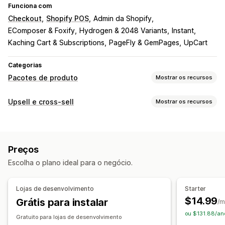
Funciona com
Checkout
Shopify POS
Admin da Shopify
EComposer & Foxify
Hydrogen & 2048 Variants
Instant
Kaching Cart & Subscriptions
PageFly & GemPages
UpCart
Categorias
Pacotes de produto
Mostrar os recursos
Tipos de pacotes
Upsell e cross-sell
Mostrar os recursos
Pacotes fixos
Pacotes múltiplos
Pacotes combinados
Personalização
Pacotes variantes
Pacotes de opções infinitas
Upsell na página do produto
Barra de progresso
Caixas de assinaturas
Pacotes de atacado
Preços
Complementos com um clique
CSS personalizado
Pacotes de upsell
Pacotes de cross-sell
Escolha o plano ideal para o negócio.
HTML personalizado
Editor de arrastar e soltar
Produtos frequentemente comprados juntos
Em várias moedas
Em vários idiomas
Produtos relacionados
Produtos digitais
Lojas de desenvolvimento
Starter
Regras personalizadas
Pacotes personalizados
$14.99
Grátis para instalar
/m
Ofertas e recomendações
Preços que você pode definir
ou $131.88/an
Gratuito para lojas de desenvolvimento
Garantias
Proteção de frete
Brindes
Preços fixos
Preços por nível
Intervalos de quantidade