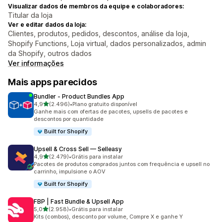
Visualizar dados de membros da equipe e colaboradores:
Titular da loja
Ver e editar dados da loja:
Clientes, produtos, pedidos, descontos, análise da loja,
Shopify Functions, Loja virtual, dados personalizados, admin
da Shopify, outros dados
Ver informações
Mais apps parecidos
Bundler ‑ Product Bundles App
de 5 estrelas
4,9
(2.496)
•
Plano gratuito disponível
2496 avaliações ao todo
Ganhe mais com ofertas de pacotes, upsells de pacotes e
descontos por quantidade
Built for Shopify
Upsell & Cross Sell — Selleasy
de 5 estrelas
4,9
(2.479)
•
Grátis para instalar
2479 avaliações ao todo
Pacotes de produtos comprados juntos com frequência e upsell no
carrinho, impulsione o AOV
Built for Shopify
FBP | Fast Bundle & Upsell App
de 5 estrelas
5,0
(2.958)
•
Grátis para instalar
2958 avaliações ao todo
Kits (combos), desconto por volume, Compre X e ganhe Y