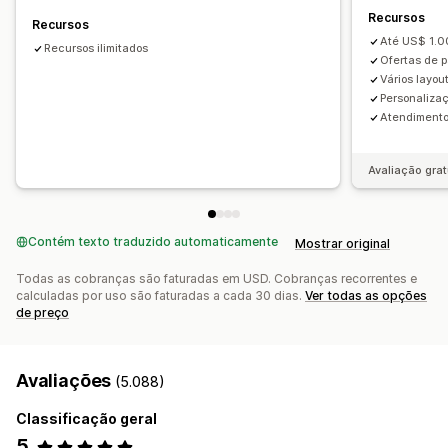
Recursos
Embalagem de presente
Frete grátis
Descontos
Descontos por volume
Descontos fixos
Recursos
Até US$ 1.0
Complementos de produto
Recomendações de produtos
Descontos percentuais
Recursos ilimitados
Frete grátis
Ofertas de p
Produtos frequentemente comprados juntos
Pacotes
"Compre um e leve dois"
Assinaturas
Preços em massa
Vários layou
Intervalos de quantidade
Descontos por volume
Personalizaç
Preços de atacado
Preços dinâmicos
Atendimento 
Descontos por níveis
Recomendações de IA
Preços personalizados
Fazer upgrade de assinatura
Processamento prioritário
Avaliação grat
Análises
Testes A/B
Taxas de conversão
Contém texto traduzido automaticamente
Mostrar original
Todas as cobranças são faturadas em USD. Cobranças recorrentes e
calculadas por uso são faturadas a cada 30 dias.
Ver todas as opções
de preço
Avaliações
(5.088)
Classificação geral
5