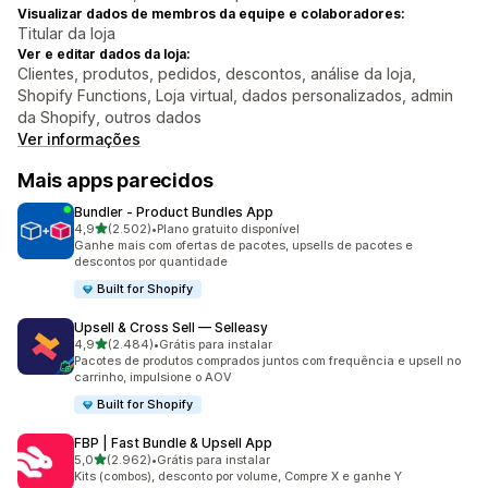
Visualizar dados de membros da equipe e colaboradores:
Titular da loja
Ver e editar dados da loja:
Clientes, produtos, pedidos, descontos, análise da loja,
Shopify Functions, Loja virtual, dados personalizados, admin
da Shopify, outros dados
Ver informações
Mais apps parecidos
Bundler ‑ Product Bundles App
de 5 estrelas
4,9
(2.502)
•
Plano gratuito disponível
2502 avaliações ao todo
Ganhe mais com ofertas de pacotes, upsells de pacotes e
descontos por quantidade
Built for Shopify
Upsell & Cross Sell — Selleasy
de 5 estrelas
4,9
(2.484)
•
Grátis para instalar
2484 avaliações ao todo
Pacotes de produtos comprados juntos com frequência e upsell no
carrinho, impulsione o AOV
Built for Shopify
FBP | Fast Bundle & Upsell App
de 5 estrelas
5,0
(2.962)
•
Grátis para instalar
2962 avaliações ao todo
Kits (combos), desconto por volume, Compre X e ganhe Y