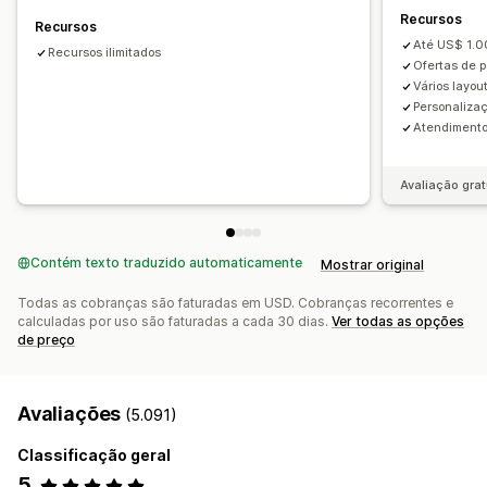
Recursos
Embalagem de presente
Frete grátis
Descontos
Descontos por volume
Descontos fixos
Recursos
Até US$ 1.0
Complementos de produto
Recomendações de produtos
Descontos percentuais
Recursos ilimitados
Frete grátis
Ofertas de p
Produtos frequentemente comprados juntos
Pacotes
"Compre um e leve dois"
Assinaturas
Preços em massa
Vários layou
Intervalos de quantidade
Descontos por volume
Personalizaç
Preços de atacado
Preços dinâmicos
Atendimento 
Descontos por níveis
Recomendações de IA
Preços personalizados
Fazer upgrade de assinatura
Processamento prioritário
Avaliação grat
Análises
Testes A/B
Taxas de conversão
Contém texto traduzido automaticamente
Mostrar original
Todas as cobranças são faturadas em USD. Cobranças recorrentes e
calculadas por uso são faturadas a cada 30 dias.
Ver todas as opções
de preço
Avaliações
(5.091)
Classificação geral
5