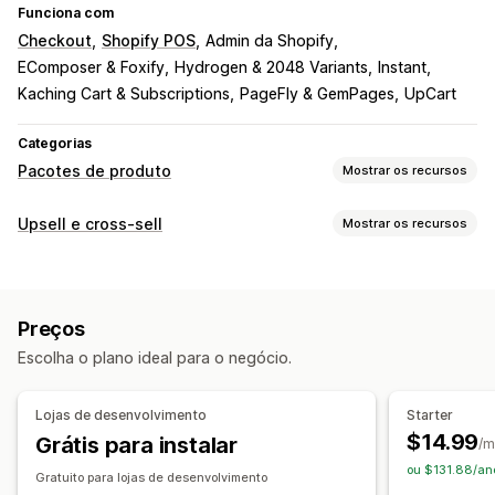
Funciona com
Checkout
Shopify POS
Admin da Shopify
EComposer & Foxify
Hydrogen & 2048 Variants
Instant
Kaching Cart & Subscriptions
PageFly & GemPages
UpCart
Categorias
Pacotes de produto
Mostrar os recursos
Tipos de pacotes
Upsell e cross-sell
Mostrar os recursos
Pacotes fixos
Pacotes múltiplos
Pacotes combinados
Personalização
Pacotes variantes
Pacotes de opções infinitas
Upsell na página do produto
Barra de progresso
Caixas de assinaturas
Pacotes de atacado
Preços
Complementos com um clique
CSS personalizado
Pacotes de upsell
Pacotes de cross-sell
Escolha o plano ideal para o negócio.
HTML personalizado
Editor de arrastar e soltar
Produtos frequentemente comprados juntos
Em várias moedas
Em vários idiomas
Produtos relacionados
Produtos digitais
Lojas de desenvolvimento
Starter
Regras personalizadas
Pacotes personalizados
$14.99
Grátis para instalar
/m
Ofertas e recomendações
Preços que você pode definir
ou $131.88/an
Gratuito para lojas de desenvolvimento
Garantias
Proteção de frete
Brindes
Preços fixos
Preços por nível
Intervalos de quantidade