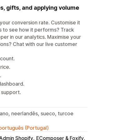
s, gifts, and applying volume
your conversion rate. Customise it
us to see how it performs? Track
per in our analytics. Maximise your
ions? Chat with our live customer
scount.
rice.
.
dashboard.
 support.
liano, neerlandês, sueco, turcoe
 português (Portugal)
Admin Shopify
EComposer & Foxify