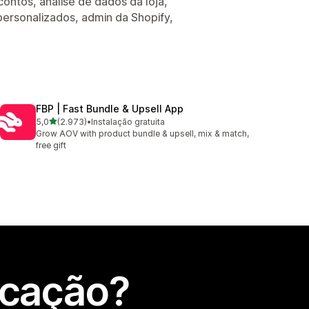
ontos, análise de dados da loja,
 personalizados, admin da Shopify,
FBP | Fast Bundle & Upsell App
de 5 estrelas
5,0
(2.973)
•
Instalação gratuita
2973 total de avaliações
Grow AOV with product bundle & upsell, mix & match,
free gift
icação?