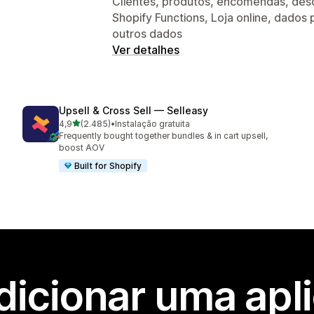
Clientes, produtos, encomendas, desc
Shopify Functions, Loja online, dados
outros dados
Ver detalhes
Upsell & Cross Sell — Selleasy
de 5 estrelas
4,9
(2.485)
•
Instalação gratuita
2485 total de avaliações
Frequently bought together bundles & in cart upsell,
boost AOV
Built for Shopify
dicionar uma apl