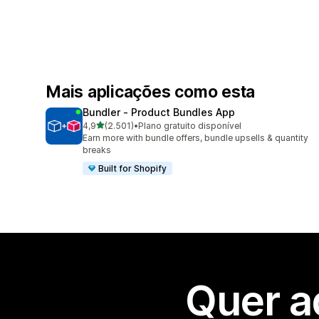
Mais aplicações como esta
Bundler ‑ Product Bundles App
de 5 estrelas
4,9
(2.501)
•
Plano gratuito disponível
2501 total de avaliações
Earn more with bundle offers, bundle upsells & quantity
breaks
Built for Shopify
Quer a