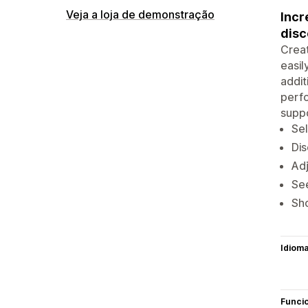
Veja a loja de demonstração
Incr
disc
Creat
easil
addit
perfo
suppo
Sel
Dis
Adj
See
Sho
Idiom
Funci