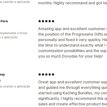
s usando a aplicação
months. Highly recommend and got hel
Paris
Amazing app and excellent customer s
imadamente 2 horas
the position of the Progressive Gifts
 a aplicação
personally and fixed it very quickly. H
the time to understand exactly what I 
customization possibilities and the s
you so much Dovydas for your help!
way
a
Great app and excellent customer sup
s usando a aplicação
and guided me through everything quick
started using Kaching Bundles, my co
significantly. I highly recommend this
sales and create effective product bu