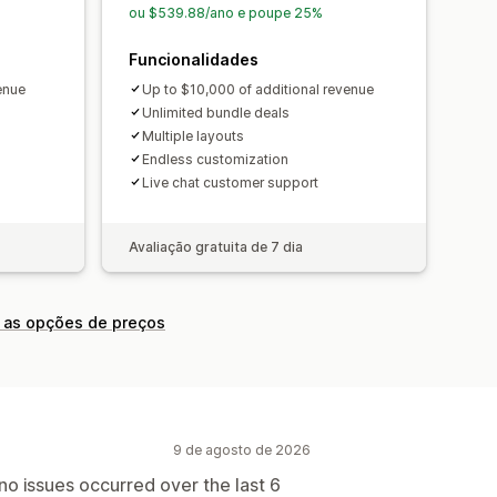
de volume
ou $539.88/ano e poupe 25%
ções de IA
Funcionalidades
ento prioritário
enue
Up to $10,000 of additional revenue
Unlimited bundle deals
Multiple layouts
Endless customization
Live chat customer support
Avaliação gratuita de 7 dia
 as opções de preços
9 de agosto de 2026
 no issues occurred over the last 6