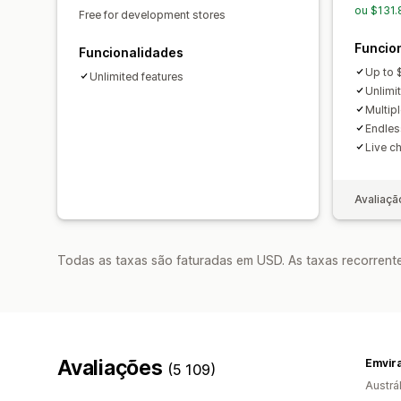
ou $131
Free for development stores
Funcio
Funcionalidades
Up to 
Unlimited features
Unlimi
Multip
Endles
Live c
Avaliaçã
Todas as taxas são faturadas em USD. As taxas recorrente
Avaliações
Emvir
(5 109)
Austrál