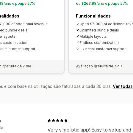
Intervalos de quantidade
Descontos 
.88/ano e poupe 27%
ou $263.88/ano e poupe 27%
Descontos diferenciados
Recomenda
nalidades
Funcionalidades
Atualização da subscrição
Processam
$1,000 of additional revenue
Up to $5,000 of additional rev
Análise de dados
ted bundle deals
Unlimited bundle deals
le layouts
Multiple layouts
Testes A/B
Taxas de conversão
s customization
Endless customization
hat customer support
Live chat customer support
o gratuita de 7 dia
Avaliação gratuita de 7 dia
s e com base na utilização são faturadas a cada 30 dias.
Ver todas
a
ia
Very simplistic app! Easy to setup and