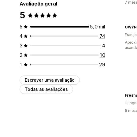
7 mese
Avaliação geral
5
5
5,0 mil
OWYN 
França
4
74
Aprox
3
4
usando
2
10
1
29
Escrever uma avaliação
Todas as avaliações
Fresh
Hungri
5 mese