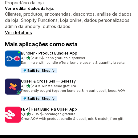
Proprietário da loja
Ver e editar dados da loja:
Clientes, produtos, encomendas, descontos, análise de dados
da loja, Shopify Functions, Loja online, dados personalizados,
admin da Shopify, outros dados
Ver detalhes
Mais aplicações como esta
Bundler ‑ Product Bundles App
de 5 estrelas
4,9
(2.495)
•
Plano gratuito disponível
2495 total de avaliações
Earn more with bundle offers, bundle upsells & quantity breaks
Built for Shopify
Upsell & Cross Sell — Selleasy
de 5 estrelas
4,9
(2.479)
•
Instalação gratuita
2479 total de avaliações
Frequently bought together bundles & in cart upsell, boost AOV
Built for Shopify
FBP | Fast Bundle & Upsell App
de 5 estrelas
5,0
(2.957)
•
Instalação gratuita
2957 total de avaliações
Grow AOV with product bundle & upsell, mix & match, free gift