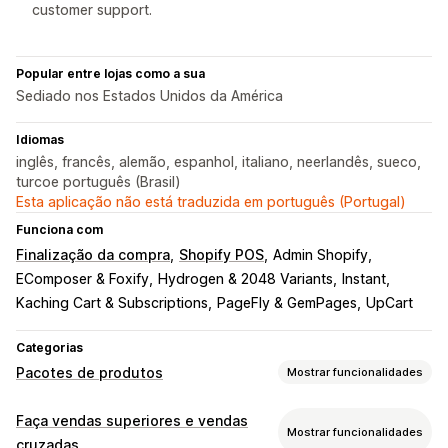
customer support.
Popular entre lojas como a sua
Sediado nos Estados Unidos da América
Idiomas
inglês, francês, alemão, espanhol, italiano, neerlandês, sueco,
turcoe português (Brasil)
Esta aplicação não está traduzida em português (Portugal)
Funciona com
Finalização da compra
Shopify POS
Admin Shopify
EComposer & Foxify
Hydrogen & 2048 Variants
Instant
Kaching Cart & Subscriptions
PageFly & GemPages
UpCart
Categorias
Pacotes de produtos
Mostrar funcionalidades
Tipos de pacotes
Faça vendas superiores e vendas
Mostrar funcionalidades
Pacotes fixos
Vários pacotes
Pacotes mistos
cruzadas