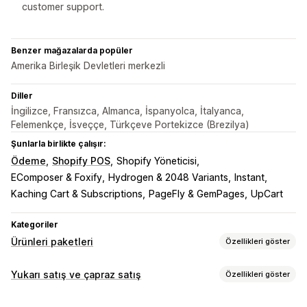
customer support.
Benzer mağazalarda popüler
Amerika Birleşik Devletleri merkezli
Diller
İngilizce, Fransızca, Almanca, İspanyolca, İtalyanca,
Felemenkçe, İsveççe, Türkçeve Portekizce (Brezilya)
Şunlarla birlikte çalışır:
Ödeme
Shopify POS
Shopify Yöneticisi
EComposer & Foxify
Hydrogen & 2048 Variants
Instant
Kaching Cart & Subscriptions
PageFly & GemPages
UpCart
Kategoriler
Ürünleri paketleri
Özellikleri göster
Paket türleri
Yukarı satış ve çapraz satış
Özellikleri göster
Hazır paketler
Çoklu paketler
Karıştır ve eşleştir paketleri
Özelleştirme