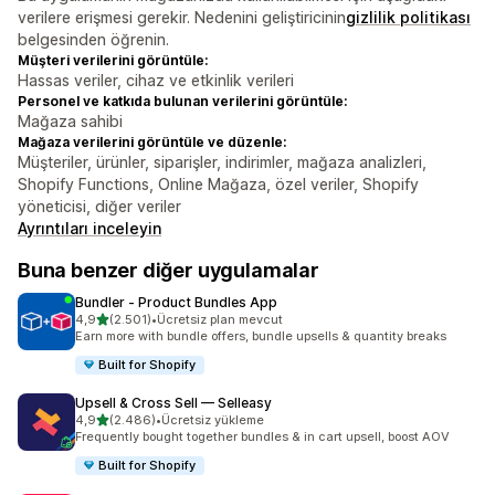
verilere erişmesi gerekir. Nedenini geliştiricinin
gizlilik politikası
belgesinden öğrenin.
Müşteri verilerini görüntüle:
Hassas veriler, cihaz ve etkinlik verileri
Personel ve katkıda bulunan verilerini görüntüle:
Mağaza sahibi
Mağaza verilerini görüntüle ve düzenle:
Müşteriler, ürünler, siparişler, indirimler, mağaza analizleri,
Shopify Functions, Online Mağaza, özel veriler, Shopify
yöneticisi, diğer veriler
Ayrıntıları inceleyin
Buna benzer diğer uygulamalar
Bundler ‑ Product Bundles App
5 yıldız üzerinden
4,9
(2.501)
•
Ücretsiz plan mevcut
toplam 2501 değerlendirme
Earn more with bundle offers, bundle upsells & quantity breaks
Built for Shopify
Upsell & Cross Sell — Selleasy
5 yıldız üzerinden
4,9
(2.486)
•
Ücretsiz yükleme
toplam 2486 değerlendirme
Frequently bought together bundles & in cart upsell, boost AOV
Built for Shopify