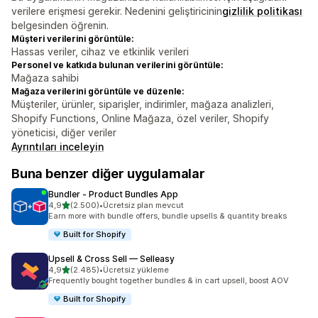
verilere erişmesi gerekir. Nedenini geliştiricinin
gizlilik politikası
belgesinden öğrenin.
Müşteri verilerini görüntüle:
Hassas veriler, cihaz ve etkinlik verileri
Personel ve katkıda bulunan verilerini görüntüle:
Mağaza sahibi
Mağaza verilerini görüntüle ve düzenle:
Müşteriler, ürünler, siparişler, indirimler, mağaza analizleri,
Shopify Functions, Online Mağaza, özel veriler, Shopify
yöneticisi, diğer veriler
Ayrıntıları inceleyin
Buna benzer diğer uygulamalar
Bundler ‑ Product Bundles App
5 yıldız üzerinden
4,9
(2.500)
•
Ücretsiz plan mevcut
toplam 2500 değerlendirme
Earn more with bundle offers, bundle upsells & quantity breaks
Built for Shopify
Upsell & Cross Sell — Selleasy
5 yıldız üzerinden
4,9
(2.485)
•
Ücretsiz yükleme
toplam 2485 değerlendirme
Frequently bought together bundles & in cart upsell, boost AOV
Built for Shopify