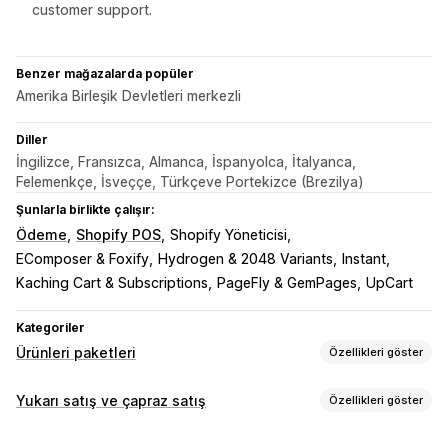
customer support.
Benzer mağazalarda popüler
Amerika Birleşik Devletleri merkezli
Diller
İngilizce, Fransızca, Almanca, İspanyolca, İtalyanca,
Felemenkçe, İsveççe, Türkçeve Portekizce (Brezilya)
Şunlarla birlikte çalışır:
Ödeme
Shopify POS
Shopify Yöneticisi
EComposer & Foxify
Hydrogen & 2048 Variants
Instant
Kaching Cart & Subscriptions
PageFly & GemPages
UpCart
Kategoriler
Ürünleri paketleri
Özellikleri göster
Paket türleri
Yukarı satış ve çapraz satış
Özellikleri göster
Hazır paketler
Çoklu paketler
Karıştır ve eşleştir paketleri
Özelleştirme