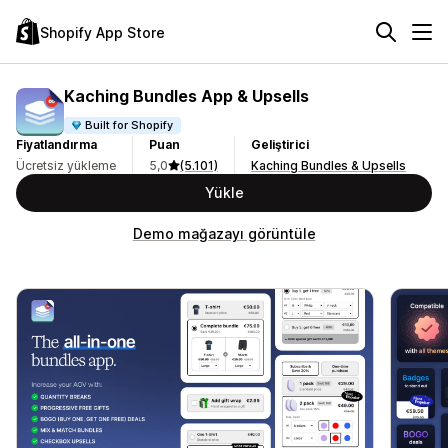
Shopify App Store
Kaching Bundles App & Upsells
Built for Shopify
Fiyatlandırma
Puan
Geliştirici
Ücretsiz yükleme
5,0
(5.101)
Kaching Bundles & Upsells
Yükle
Demo mağazayı görüntüle