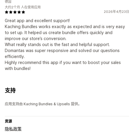
德国
大约2个月 人在使用应用
2026年4月23日
Great app and excellent support!
Kaching Bundles works exactly as expected and is very easy
to set up. It helped us create bundle offers quickly and
improve our store’s conversion.
What really stands out is the fast and helpful support.
Domantas was super responsive and solved our questions
efficiently.
Highly recommend this app if you want to boost your sales
with bundles!
支持
应用支持由 Kaching Bundles & Upsells 提供。
资源
隐私政策