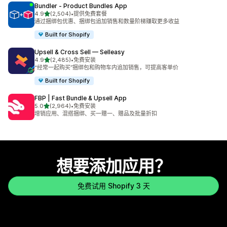
Bundler ‑ Product Bundles App
星（满分 5 星）
4.9
(2,504)
•
提供免费套餐
总共 2504 条评论
通过捆绑包优惠、捆绑包追加销售和数量阶梯赚取更多收益
Built for Shopify
Upsell & Cross Sell — Selleasy
星（满分 5 星）
4.9
(2,485)
•
免费安装
总共 2485 条评论
“经常一起购买”捆绑包和购物车内追加销售，可提高客单价
Built for Shopify
FBP | Fast Bundle & Upsell App
星（满分 5 星）
5.0
(2,964)
•
免费安装
总共 2964 条评论
增销应用、混搭捆绑、买一赠一、赠品及批量折扣
想要添加应用？
免费试用 Shopify 3 天