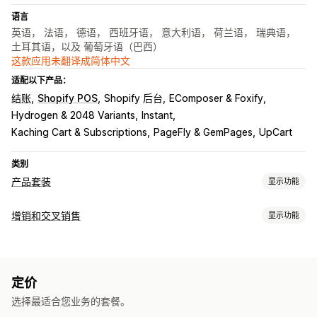
语言
英语， 法语， 德语， 西班牙语， 意大利语， 荷兰语， 瑞典语，
土耳其语，以及 葡萄牙语（巴西）
这款应用未翻译成简体中文
适配以下产品：
结账
Shopify POS
Shopify 后台
EComposer & Foxify
Hydrogen & 2048 Variants
Instant
Kaching Cart & Subscriptions
PageFly & GemPages
UpCart
类别
产品套装
显示功能
套装类型
增销和交叉销售
显示功能
固定套装
合装包
混搭套装
多属性套装
无限选择套装
订阅套盒
自定义
批发套装
增销套装
交叉销售套装
组合购买
相关产品
数字产品
产品页面增销
进度条
一键附加服务
自定义 CSS
自定义 HTML
自定义套装
定价
拖放式编辑器
多币种
多语言
自定义规则
您可以设置的定价
选择最适合您业务的套餐。
优惠和建议
固定定价
分层定价
数量折扣
折扣
批量折扣
固定折扣