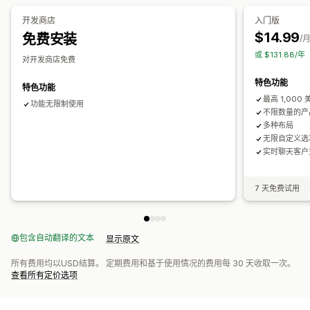
保修
运输保护
免费赠品
礼品包装
免运费
附加产品
产品推荐
百分比折扣
免运费
买一送一
订阅
批量定价
批发价
动态定价
开发商店
入门版
组合购买
套装
数量折扣
批量折扣
分层折扣
AI 建议
订阅升级
自定义定价
$14.99
免费安装
/
优先处理
或 $131.88/
对开发商店免费
分析
特色功能
特色功能
A/B 测试
转化率
最高 1,00
功能无限制使用
不限数量的产
多种布局
无限自定义选
实时聊天客户
7 天免费试用
包含自动翻译的文本
显示原文
所有费用均以USD结算。 定期费用和基于使用情况的费用每 30 天收取一次。
查看所有定价选项