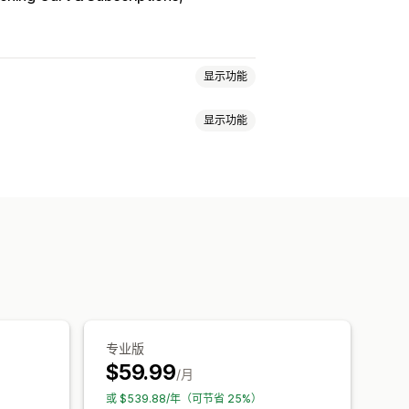
显示功能
显示功能
无限选择套装
订阅套盒
批发套装
产品
数字产品
自定义套装
定义 CSS
自定义 HTML
则
量折扣
固定折扣
百分比折扣
免运费
定价
自定义定价
运费
附加产品
产品推荐
组合购买
 建议
订阅升级
优先处理
专业版
$59.99
/月
或 $539.88/年（可节省 25%）