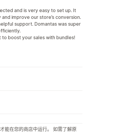
cted and is very easy to set up. It
y and improve our store’s conversion.
d helpful support. Domantas was super
ficiently.
 to boost your sales with bundles!
才能在您的商店中运行。 如需了解原