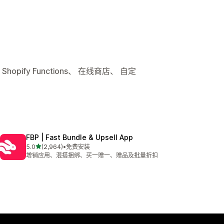
pify Functions、 在线商店、 自定
FBP | Fast Bundle & Upsell App
星（满分 5 星）
5.0
(2,964)
•
免费安装
总共 2964 条评论
增销应用、混搭捆绑、买一赠一、赠品及批量折扣