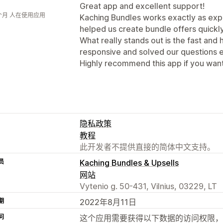
Great app and excellent support!
个月 人在使用应用
Kaching Bundles works exactly as expe
helped us create bundle offers quickl
What really stands out is the fast an
responsive and solved our questions ef
Highly recommend this app if you want
隐私政策
教程
此开发者不提供直接的简体中文支持。
员
Kaching Bundles & Upsells
网站
Vytenio g. 50-431, Vilnius, 03229, LT
期
2022年8月11日
问
这个应用需要获得以下数据的访问权限，