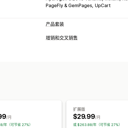
PageFly & GemPages
UpCart
产品套装
套装类型
增销和交叉销售
固定套装
合装包
混搭套装
多属性套装
自定义
增销套装
交叉销售套装
组合购买
相关
产品页面增销
进度条
一键附加服务
自
您可以设置的定价
拖放式编辑器
多币种
多语言
自定义规
固定定价
分层定价
数量折扣
折扣
批
优惠和建议
买一送一
订阅
批量定价
批发价
动态
保修
运输保护
免费赠品
礼品包装
免
套装
数量折扣
批量折扣
分层折扣
AI
分析
扩展版
A/B 测试
转化率
99
$29.99
/月
/月
.88/年（可节省 27%）
或 $263.88/年（可节省 27%）