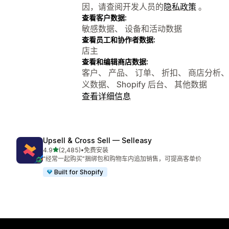
因，请查阅开发人员的
隐私政策
。
查看客户数据:
敏感数据、 设备和活动数据
查看员工和协作者数据:
店主
查看和编辑商店数据:
客户、 产品、 订单、 折扣、 商店分析、 Sho
义数据、 Shopify 后台、 其他数据
查看详细信息
Upsell & Cross Sell — Selleasy
星（满分 5 星）
4.9
(2,485)
•
免费安装
总共 2485 条评论
“经常一起购买”捆绑包和购物车内追加销售，可提高客单价
Built for Shopify