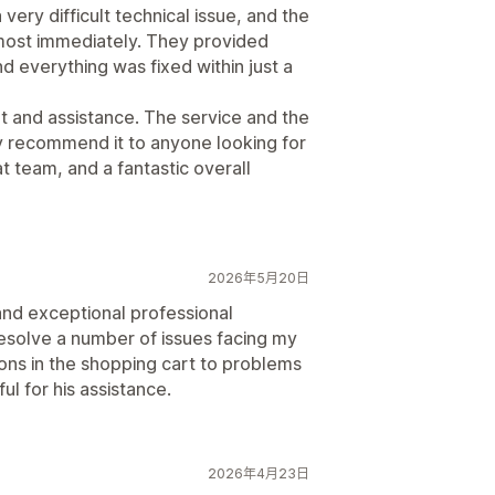
 very difficult technical issue, and the
most immediately. They provided
d everything was fixed within just a
t and assistance. The service and the
hly recommend it to anyone looking for
at team, and a fantastic overall
2026年5月20日
and exceptional professional
esolve a number of issues facing my
ons in the shopping cart to problems
ul for his assistance.
2026年4月23日