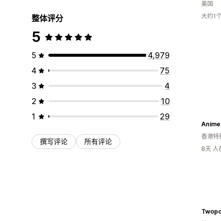
美国
大约1
整体评分
5
5
4,979
4
75
3
4
2
10
1
29
Anime
香港特
撰写评论
所有评论
8天 
Twopo