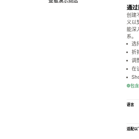
查看演示商店
通过
创建
义以
能深
系。
选
折
调
在
S
包含
语言
适配以