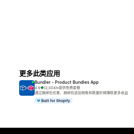
更多此类应用
Bundler ‑ Product Bundles App
星（满分 5 星）
4.9
(2,504)
•
提供免费套餐
总共 2504 条评论
通过捆绑包优惠、捆绑包追加销售和数量阶梯赚取更多收益
Built for Shopify