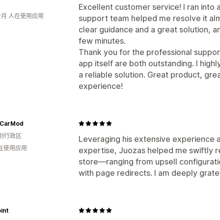
Excellent customer service! I ran into a
个月 人在使用应用
support team helped me resolve it al
clear guidance and a great solution, an
few minutes.
Thank you for the professional suppor
app itself are both outstanding. I hig
a reliable solution. Great product, gre
experience!
CarMod
别行政区
Leveraging his extensive experience 
人在使用应用
expertise, Juozas helped me swiftly r
store—ranging from upsell configurati
with page redirects. I am deeply gratef
int