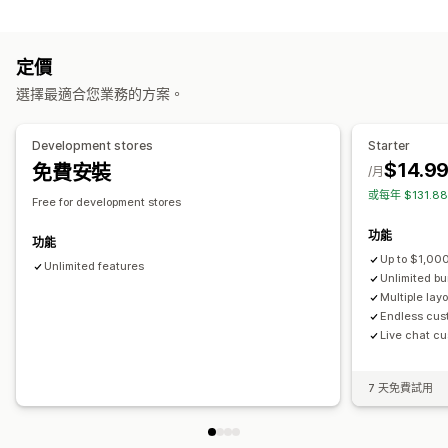
自訂
無限選項套裝組合
訂閱箱
批發套裝組合
追加銷售套裝組合
產品頁面追加銷售
進度列
一鍵加入商品
自訂 CSS
自訂 HTML
交叉銷售套裝組合
經常一起購買的商品
相關商品
數位商品
定價
拖放式編輯器
多種幣別
多國語言
自訂規則
自訂套裝組合
選擇最適合您業務的方案。
銷售內容和建議
可設定的定價
保固
運送保障服務
免費贈品
禮品包裝
免運費
商品附加元件
固定定價
分層定價
數量折扣
折扣
大量購買折扣
固定折扣
Development stores
Starter
商品推薦
經常一起購買的商品
套裝組合
數量折扣
百分比折扣
免運費
買一送一
訂閱
大量定價
批發價
動態定價
$14.9
免費安裝
/月
大量購買折扣
分層折扣
AI 推薦功能
訂閱升級
優先處理
自訂定價
或每年 $131.8
Free for development stores
分析
功能
功能
A/B 測試
轉換率
Up to $1,000
Unlimited features
Unlimited b
Multiple lay
Endless cus
Live chat cu
7 天免費試用