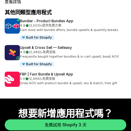
查看詳情
其他同類型應用程式
Bundler ‑ Product Bundles App
滿分 5 顆星
4.9
(2,503)
•
提供免費方案
共有 2503 則評價
Earn more with bundle offers, bundle upsells & quantity breaks
Built for Shopify
Upsell & Cross Sell — Selleasy
滿分 5 顆星
4.9
(2,486)
•
免費安裝
共有 2486 則評價
Frequently bought together bundles & in cart upsell, boost AOV
Built for Shopify
FBP | Fast Bundle & Upsell App
滿分 5 顆星
5.0
(2,968)
•
免費安裝
共有 2968 則評價
Grow AOV with product bundle & upsell, mix & match, free gift
想要新增應用程式嗎？
免費試用 Shopify 3 天