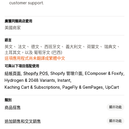
customer support.
廣獲同類商店愛用
美國商家
語言
英文、 法文、 德文、 西班牙文、 義大利文、 荷蘭文、 瑞典文、
土耳其文，以及 葡萄牙文 (巴西)
這項應用程式尚未翻譯成繁體中文
可與以下項目搭配使用
結帳頁面
Shopify POS
Shopify 管理介面
EComposer & Foxify
Hydrogen & 2048 Variants
Instant
Kaching Cart & Subscriptions
PageFly & GemPages
UpCart
類別
商品搭售
顯示功能
套裝組合類型
追加銷售和交叉銷售
顯示功能
固定套裝
組合包
混搭套裝組合
子類套裝組合