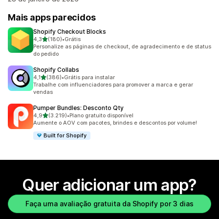
Mais apps parecidos
Shopify Checkout Blocks
de 5 estrelas
4,3
(180)
•
Grátis
180 avaliações ao todo
Personalize as páginas de checkout, de agradecimento e de status
do pedido
Shopify Collabs
de 5 estrelas
4,1
(386)
•
Grátis para instalar
386 avaliações ao todo
Trabalhe com influenciadores para promover a marca e gerar
vendas
Pumper Bundles: Desconto Qty
de 5 estrelas
4,9
(3.219)
•
Plano gratuito disponível
3219 avaliações ao todo
Aumente o AOV com pacotes, brindes e descontos por volume!
Built for Shopify
Quer adicionar um app?
Faça uma avaliação gratuita da Shopify por 3 dias