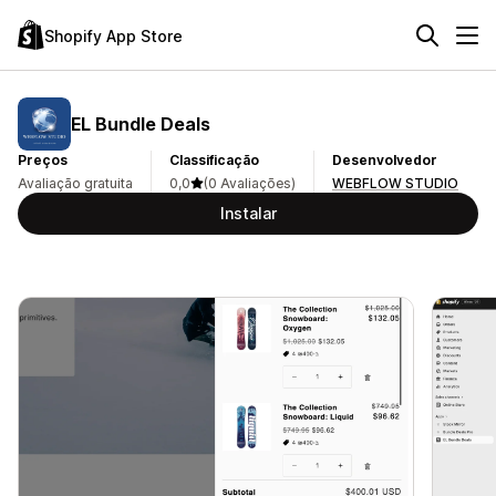
Shopify App Store
EL Bundle Deals
Preços
Classificação
Desenvolvedor
Avaliação gratuita
0,0
(0 Avaliações)
WEBFLOW STUDIO
Instalar