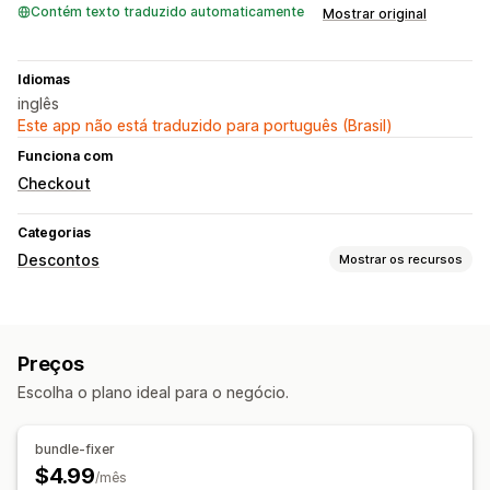
Contém texto traduzido automaticamente
Mostrar original
Idiomas
inglês
Este app não está traduzido para português (Brasil)
Funciona com
Checkout
Categorias
Descontos
Mostrar os recursos
Tipos de descontos
Pacotes de produtos
Preços
Gerenciamento de descontos
Escolha o plano ideal para o negócio.
Acionadores e regras
Automações
bundle-fixer
$4.99
/mês