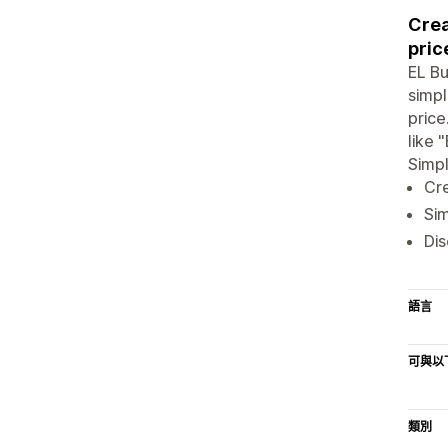
Crea
pric
EL Bu
simpl
price
like 
Simpl
Cre
Sim
Dis
語言
可與以
類別