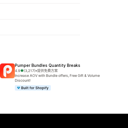
Pumper Bundles Quantity Breaks
滿分 5 顆星
4.9
(3,217)
•
提供免費方案
共有 3217 則評價
Increase AOV with Bundle offers, Free Gift & Volume
Discount!
Built for Shopify