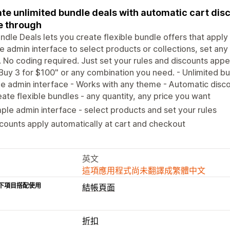
te unlimited bundle deals with automatic cart disc
e through
ndle Deals lets you create flexible bundle offers that apply
e admin interface to select products or collections, set an
. No coding required. Just set your rules and discounts appe
"Buy 3 for $100" or any combination you need. - Unlimited bun
e admin interface - Works with any theme - Automatic disc
ate flexible bundles - any quantity, any price you want
ple admin interface - select products and set your rules
counts apply automatically at cart and checkout
英文
這項應用程式尚未翻譯成繁體中文
下項目搭配使用
結帳頁面
折扣