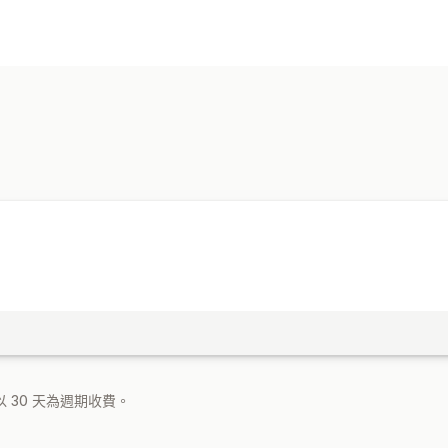
折扣類型
商品搭售
管理折扣
觸發條件與規則
自動化
 30 天為週期收費。