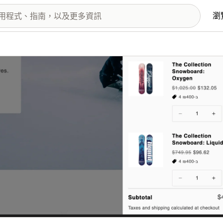
瀏
圖片圖庫