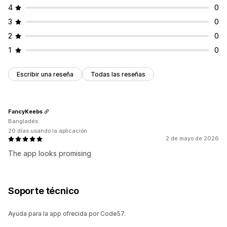
4
0
Descuentos globales
Precios dinámicos
3
0
Personalizar precios
2
0
1
0
Escribir una reseña
Todas las reseñas
FancyKeebs
Bangladés
20 días usando la aplicación
2 de mayo de 2026
The app looks promising
Soporte técnico
Ayuda para la app ofrecida por Code57.