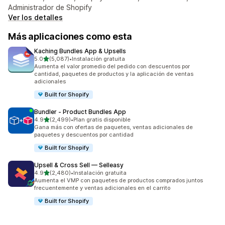
Administrador de Shopify
Ver los detalles
Más aplicaciones como esta
Kaching Bundles App & Upsells
de 5 estrellas
5.0
(5,087)
•
Instalación gratuita
5087 reseñas en total
Aumenta el valor promedio del pedido con descuentos por
cantidad, paquetes de productos y la aplicación de ventas
adicionales
Built for Shopify
Bundler ‑ Product Bundles App
de 5 estrellas
4.9
(2,499)
•
Plan gratis disponible
2499 reseñas en total
Gana más con ofertas de paquetes, ventas adicionales de
paquetes y descuentos por cantidad
Built for Shopify
Upsell & Cross Sell — Selleasy
de 5 estrellas
4.9
(2,480)
•
Instalación gratuita
2480 reseñas en total
Aumenta el VMP con paquetes de productos comprados juntos
frecuentemente y ventas adicionales en el carrito
Built for Shopify