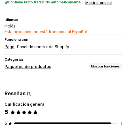
Contiene texto traducido automáticamente
Mostrar original
Idiomas
Inglés
Esta aplicación no está traducida al Español
Funciona con
Pago
Panel de control de Shopify
Categorías
Paquetes de productos
Mostrar funciones
Tipos de paquetes
Paquetes fijos
Multipaquetes
Paquetes combinados
Reseñas
(1)
Paquetes de opciones infinitas
Paquetes de muestras
Productos digitales
Productos físicos
Calificación general
Paquetes personalizados
5
Precios que puedes fijar
5
1
Precios fijos
Descuentos por volumen