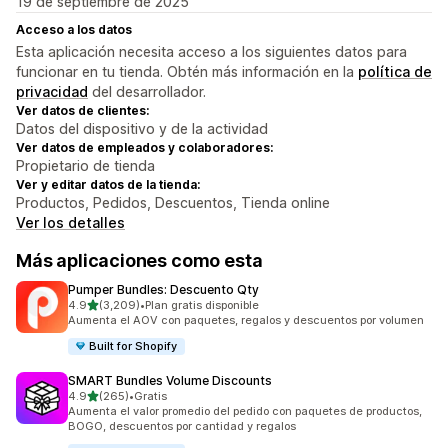
19 de septiembre de 2025
Acceso a los datos
Esta aplicación necesita acceso a los siguientes datos para
funcionar en tu tienda. Obtén más información en la
política de
privacidad
del desarrollador.
Ver datos de clientes:
Datos del dispositivo y de la actividad
Ver datos de empleados y colaboradores:
Propietario de tienda
Ver y editar datos de la tienda:
Productos, Pedidos, Descuentos, Tienda online
Ver los detalles
Más aplicaciones como esta
Pumper Bundles: Descuento Qty
de 5 estrellas
4.9
(3,209)
•
Plan gratis disponible
3209 reseñas en total
Aumenta el AOV con paquetes, regalos y descuentos por volumen
Built for Shopify
SMART Bundles Volume Discounts
de 5 estrellas
4.9
(265)
•
Gratis
265 reseñas en total
Aumenta el valor promedio del pedido con paquetes de productos,
BOGO, descuentos por cantidad y regalos