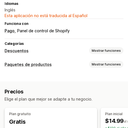
Idiomas
Inglés
Esta aplicación no está traducida al Español
Funciona con
Pago
Panel de control de Shopify
Categorías
Descuentos
Mostrar funciones
Tipos de descuentos
Paquetes de productos
Mostrar funciones
Precios por niveles
Descuentos por volumen
Tipos de paquetes
Descuentos globales
Descuentos porcentuales
Paquetes fijos
Paquetes de variantes
Descuentos al por mayor
Descuentos en el carrito
Precios
Cajas de suscripción
Paquetes personalizados
Descuentos en la pantalla de pago
Suscripciones
Elige el plan que mejor se adapte a tu negocio.
Ofertas por tiempo limitado
Precios que puedes fijar
Precios fijos
Descuentos
Descuentos globales
Gestión de descuentos
Plan gratuito
Plan inicial
Descuentos porcentuales
Descuentos en el carrito
Automatizaciones
Seguimiento
Informes y estadísticas
$14.99
Gratis
al
Suscripciones
Personalizar precios
API y webhook