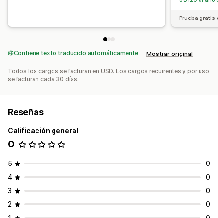
o $120 al año 
Prueba gratis 
Contiene texto traducido automáticamente
Mostrar original
Todos los cargos se facturan en USD. Los cargos recurrentes y por uso
se facturan cada 30 días.
Reseñas
Calificación general
0
5
0
4
0
3
0
2
0
1
0