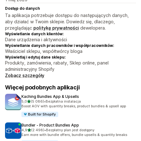
Dostęp do danych
Ta aplikacja potrzebuje dostępu do następujących danych,
aby działać w Twoim sklepie. Dowiedz się, dlaczego,
przeglądając
politykę prywatności
dewelopera.
Wyświetlanie danych klientów:
Dane urządzenia i aktywności
Wyświetlanie danych pracowników i współpracowników:
Właściciel sklepu, współtwórcy bloga
Wyświetlaj i edytuj dane sklepu:
Produkty, zamówienia, rabaty, Sklep online, panel
administracyjny Shopify
Zobacz szczegóły
Więcej podobnych aplikacji
Kaching Bundles App & Upsells
na 5 gwiazdek
5,0
(5 086)
•
Bezpłatna instalacja
Łączna liczba recenzji: 5086
Boost AOV with quantity breaks, product bundles & upsell app
Built for Shopify
Bundler ‑ Product Bundles App
na 5 gwiazdek
4,9
(2 498)
•
Bezpłatny plan jest dostępny
Łączna liczba recenzji: 2498
Earn more with bundle offers, bundle upsells & quantity breaks