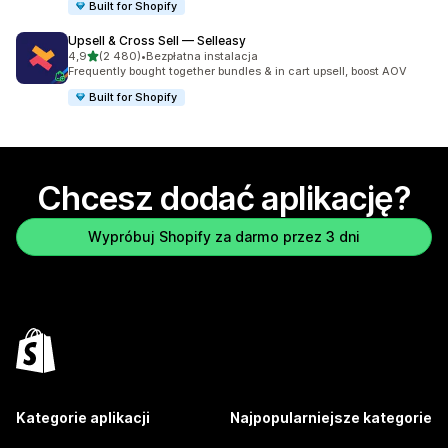
Built for Shopify
Upsell & Cross Sell — Selleasy
na 5 gwiazdek
4,9
(2 480)
•
Bezpłatna instalacja
Łączna liczba recenzji: 2480
Frequently bought together bundles & in cart upsell, boost AOV
Built for Shopify
Chcesz dodać aplikację?
Wypróbuj Shopify za darmo przez 3 dni
Kategorie aplikacji
Najpopularniejsze kategorie