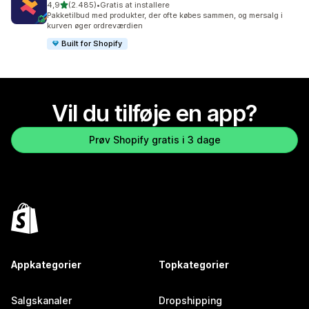
ud af 5 stjerner
4,9
(2.485)
•
Gratis at installere
2485 anmeldelser i alt
Pakketilbud med produkter, der ofte købes sammen, og mersalg i
kurven øger ordreværdien
Built for Shopify
Vil du tilføje en app?
Prøv Shopify gratis i 3 dage
Appkategorier
Topkategorier
Salgskanaler
Dropshipping