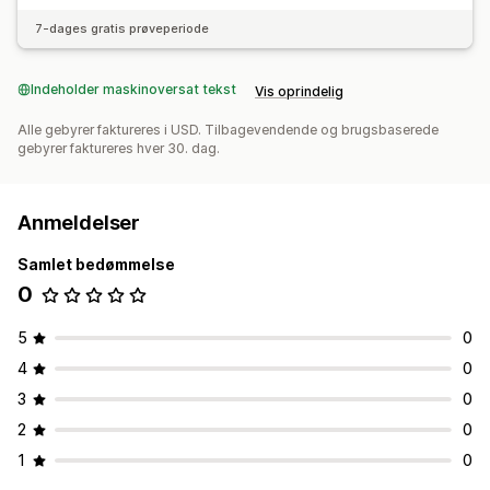
7-dages gratis prøveperiode
Indeholder maskinoversat tekst
Vis oprindelig
Alle gebyrer faktureres i USD. Tilbagevendende og brugsbaserede
gebyrer faktureres hver 30. dag.
Anmeldelser
Samlet bedømmelse
0
5
0
4
0
3
0
2
0
1
0