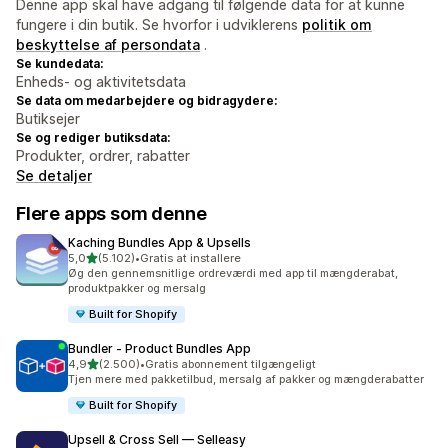
Denne app skal have adgang til følgende data for at kunne
fungere i din butik. Se hvorfor i udviklerens
politik om
beskyttelse af persondata
.
Se kundedata:
Enheds- og aktivitetsdata
Se data om medarbejdere og bidragydere:
Butiksejer
Se og rediger butiksdata:
Produkter, ordrer, rabatter
Se detaljer
Flere apps som denne
Kaching Bundles App & Upsells
ud af 5 stjerner
5,0
(5.102)
•
Gratis at installere
5102 anmeldelser i alt
Øg den gennemsnitlige ordreværdi med app til mængderabat,
produktpakker og mersalg
Built for Shopify
Bundler ‑ Product Bundles App
ud af 5 stjerner
4,9
(2.500)
•
Gratis abonnement tilgængeligt
2500 anmeldelser i alt
Tjen mere med pakketilbud, mersalg af pakker og mængderabatter
Built for Shopify
Upsell & Cross Sell — Selleasy