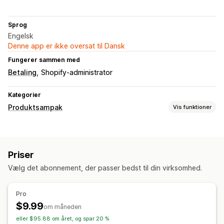
Sprog
Engelsk
Denne app er ikke oversat til Dansk
Fungerer sammen med
Betaling
Shopify-administrator
Kategorier
Produktsampak
Vis funktioner
Pakketyper
Faste pakker
Miks og match-pakker
Priser
Priser, du kan angive
Vælg det abonnement, der passer bedst til din virksomhed.
Rabatter
Rabatter i indkøbskurv
Pro
$9.99
om måneden
eller $95.88 om året, og spar 20 %