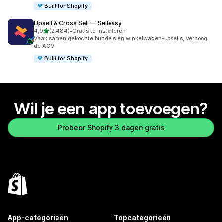
Built for Shopify
Upsell & Cross Sell — Selleasy
van 5 sterren
4,9
(2.484)
•
Gratis te installeren
2484 recensies in totaal
Vaak samen gekochte bundels en winkelwagen-upsells, verhoog
de AOV
Built for Shopify
Wil je een app toevoegen?
Probeer Shopify 3 dagen gratis
App-categorieën
Topcategorieën