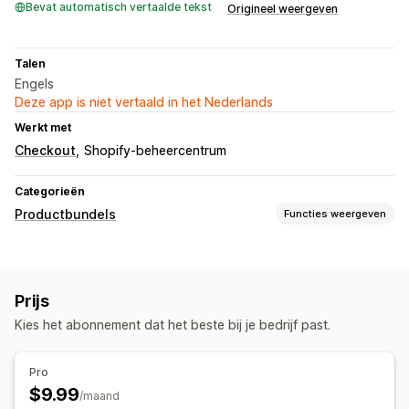
Bevat automatisch vertaalde tekst
Origineel weergeven
Talen
Engels
Deze app is niet vertaald in het Nederlands
Werkt met
Checkout
Shopify-beheercentrum
Categorieën
Productbundels
Functies weergeven
Soorten bundels
Vaste bundels
Mix-and-match-bundels
Prijs
Prijzen die je kunt instellen
Kies het abonnement dat het beste bij je bedrijf past.
Kortingen
Winkelwagenkortingen
Pro
$9.99
/maand