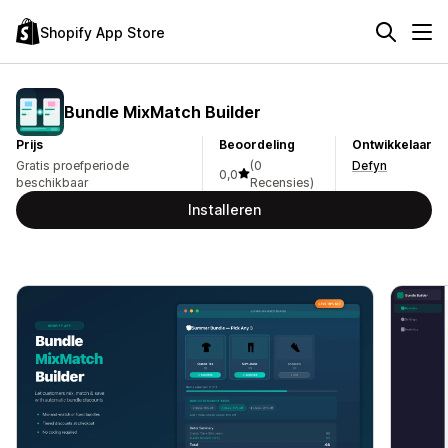
Shopify App Store
Bundle MixMatch Builder
Prijs
Beoordeling
Ontwikkelaar
Gratis proefperiode
(0
Defyn
0,0
beschikbaar
Recensies)
Installeren