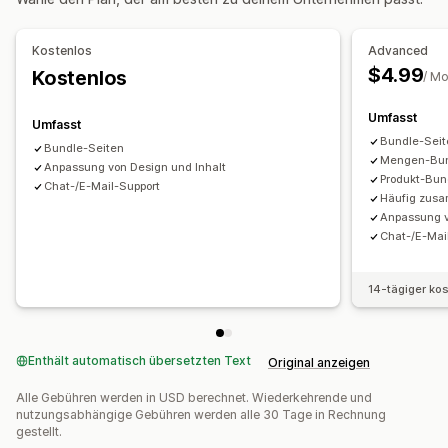
Die Preise kannst du festlegen
Preisstaffelung
Mengenstaffelungen
Pauschalrabatte
Kostenlos
Advanced
Prozentuale Rabatte
$4.99
Kostenlos
/ M
Umfasst
Umfasst
Bundle-Sei
Bundle-Seiten
Mengen-Bu
Anpassung von Design und Inhalt
Produkt-Bun
Chat-/E-Mail-Support
Häufig zus
Anpassung v
Chat-/E-Mai
14-tägiger ko
Enthält automatisch übersetzten Text
Original anzeigen
Alle Gebühren werden in USD berechnet. Wiederkehrende und
nutzungsabhängige Gebühren werden alle 30 Tage in Rechnung
gestellt.