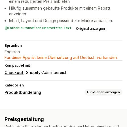
einem reduzierten Preis anbieten.
Häufig zusammen gekaufte Produkte mit einem Rabatt
anzeigen.
Inhalt, Layout und Design passend zur Marke anpassen.
Enthält automatisch übersetzten Text
Original anzeigen
Sprachen
Englisch
Für diese App ist keine Übersetzung auf Deutsch vorhanden.
Kompatibel mit
Checkout
Shopify-Adminbereich
Kategorien
Produktbündelung
Funktionen anzeigen
Bundle-Typen
Varianten-Bundles
Upselling-Bundles
Preisgestaltung
Cross-Selling-Bundles
Häufig zusammen gekauft
Wähle den Plan, der am besten zu deinem Unternehmen passt.