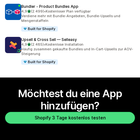
Bundler ‑ Product Bundles App
von 5 Sternen
4,9
(2.499)
•
Kostenloser Plan verfügbar
2499 Rezensionen insgesamt
Verdiene mehr mit Bundle-Angeboten, Bundle-Upsells und
Mengenstaffeln
Built for Shopify
Upsell & Cross Sell — Selleasy
von 5 Sternen
4,9
(2.485)
•
Kostenlose Installation
2485 Rezensionen insgesamt
Häufig zusammen gekaufte Bundles und In-Cart-Upsells zur AOV-
Steigerung
Built for Shopify
Möchtest du eine App
hinzufügen?
Shopify 3 Tage kostenlos testen