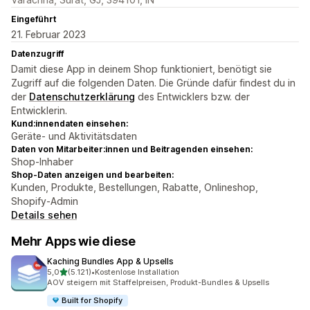
Eingeführt
21. Februar 2023
Datenzugriff
Damit diese App in deinem Shop funktioniert, benötigt sie
Zugriff auf die folgenden Daten. Die Gründe dafür findest du in
der
Datenschutzerklärung
des Entwicklers bzw. der
Entwicklerin.
Kund:innendaten einsehen:
Geräte- und Aktivitätsdaten
Daten von Mitarbeiter:innen und Beitragenden einsehen:
Shop-Inhaber
Shop-Daten anzeigen und bearbeiten:
Kunden, Produkte, Bestellungen, Rabatte, Onlineshop,
Shopify-Admin
Details sehen
Mehr Apps wie diese
Kaching Bundles App & Upsells
von 5 Sternen
5,0
(5.121)
•
Kostenlose Installation
5121 Rezensionen insgesamt
AOV steigern mit Staffelpreisen, Produkt-Bundles & Upsells
Built for Shopify