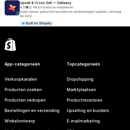
Upsell & Cross Sell — Selleasy
van 5 sterren
4,9
(2.485)
•
Gratis te installeren
2485 recensies in totaal
Vaak samen gekochte bundels en winkelwagen-upsells, verhoog
de AOV
Built for Shopify
App-categorieën
Topcategorieën
Verkoopkanalen
Dropshipping
Producten zoeken
Marktplaatsen
Producten verkopen
Productrecensies
Bestellingen en verzending
Upselling en bundels
Winkelontwerp
E-mailmarketing