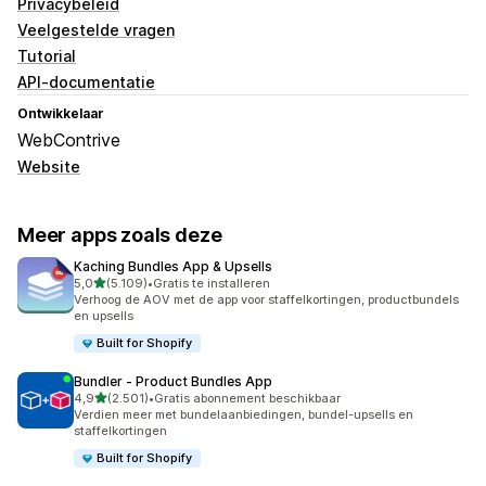
Privacybeleid
Veelgestelde vragen
Tutorial
API-documentatie
Ontwikkelaar
WebContrive
Website
Meer apps zoals deze
Kaching Bundles App & Upsells
van 5 sterren
5,0
(5.109)
•
Gratis te installeren
5109 recensies in totaal
Verhoog de AOV met de app voor staffelkortingen, productbundels
en upsells
Built for Shopify
Bundler ‑ Product Bundles App
van 5 sterren
4,9
(2.501)
•
Gratis abonnement beschikbaar
2501 recensies in totaal
Verdien meer met bundelaanbiedingen, bundel-upsells en
staffelkortingen
Built for Shopify