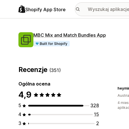
Shopify App Store
MBC Mix and Match Bundles App
Built for Shopify
Recenzje
(351)
Ogólna ocena
heymi
4,9
Austri
4 mies
5
328
aplikac
4
15
3
2