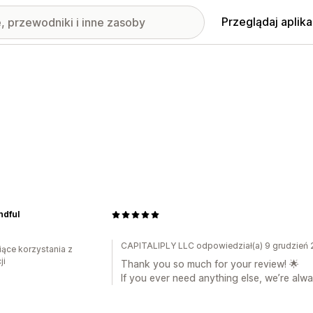
Przeglądaj aplika
ndful
a
CAPITALIPLY LLC odpowiedział(a) 9 grudzień
iące korzystania z
ji
Thank you so much for your review! 🌟
If you ever need anything else, we’re alwa