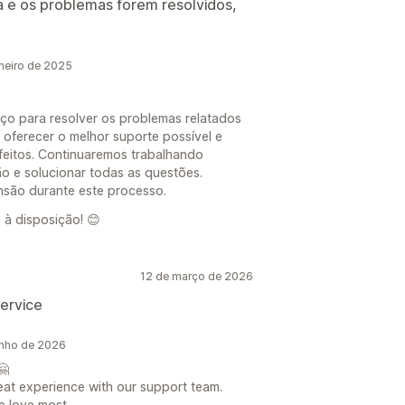
a e os problemas forem resolvidos,
neiro de 2025
ço para resolver os problemas relatados
 oferecer o melhor suporte possível e
sfeitos. Continuaremos trabalhando
ão e solucionar todas as questões.
são durante este processo.
 à disposição! 😊
12 de março de 2026
service
unho de 2026
🤗
eat experience with our support team.
e love most.