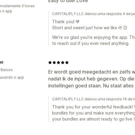
Easy to use! Love
imadamente 3 horas
o o app
CAPITALIPLY LLC deixou uma resposta 4 de j
Thank you! 💙
Short and sweet just how we like it! 😊
We're so glad you're enjoying the app. Th
to reach out if you ever need anything.
nl
 Baixos
Er wordt goed meegedacht en zelfs w
 usando o app
nadat ik de input heb gegeven. Op die
instellingen goed staan. Nu staat alles
CAPITALIPLY LLC deixou uma resposta 19 de 
Thank you for your wonderful feedback! W
bundles for you and make sure everything 
your bundles are almost ready to go live 