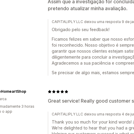
Assim que a investigação for concluíd
pretendo atualizar minha avaliação.
CAPITALIPLY LLC deixou uma resposta 9 de ja
Obrigado pelo seu feedback!
Ficamos felizes em saber que nosso esfor
foi reconhecido. Nosso objetivo é sempre
garantir que nossos clientes estejam sati
diligentemente para concluir a investigaç
Agradecemos a sua paciência e compreen
Se precisar de algo mais, estamos sempre
eHomeartShop
arca
Great service! Really good customer 
imadamente 3 horas
o o app
CAPITALIPLY LLC deixou uma resposta 4 de j
Thank you so much for your kind words! 
We're delighted to hear that you had a gr
Helping our customers succeed is what w