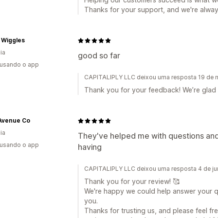
Thanks for your support, and we're alwa
' Wiggles
ia
good so far
 usando o app
CAPITALIPLY LLC deixou uma resposta 19 de 
Thank you for your feedback! We’re glad t
Avenue Co
ia
They've helped me with questions and 
 usando o app
having
CAPITALIPLY LLC deixou uma resposta 4 de j
Thank you for your review! 🥰
We're happy we could help answer your q
you.
Thanks for trusting us, and please feel f