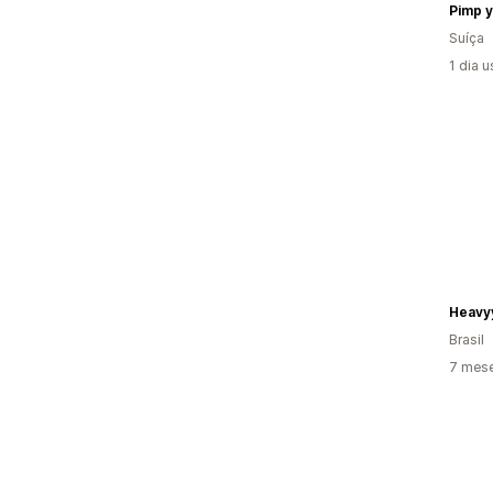
Pimp 
Suíça
1 dia 
Heavy
Brasil
7 mes