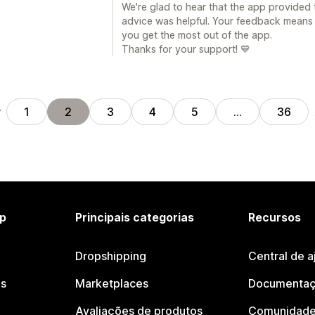
We're glad to hear that the app provided
advice was helpful. Your feedback means a
you get the most out of the app.
Thanks for your support! 💙
r
1
2
3
4
5
…
36
p
Principais categorias
Recursos
Dropshipping
Central de a
os
Marketplaces
Documentaç
Avaliações de produtos
Comunidade