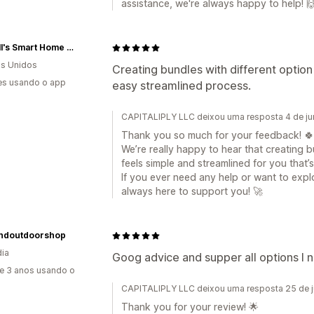
assistance, we're always happy to help! 
Darnell's Smart Home Store
s Unidos
Creating bundles with different option 
es usando o app
easy streamlined process.
CAPITALIPLY LLC deixou uma resposta 4 de j
Thank you so much for your feedback! 🍀
We’re really happy to hear that creating b
feels simple and streamlined for you that’
If you ever need any help or want to exp
always here to support you! 🚀
andoutdoorshop
dia
Goog advice and supper all options I
e 3 anos usando o
CAPITALIPLY LLC deixou uma resposta 25 de 
Thank you for your review! 🌟