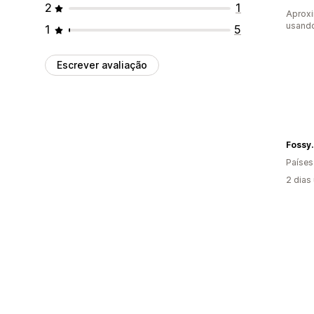
2
1
Aprox
usand
1
5
Escrever avaliação
Fossy.
Países
2 dias