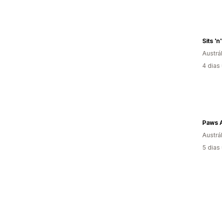
Sits 'n
Austrál
4 dias
Paws 
Austrál
5 dias