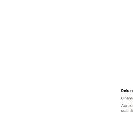
Delux
Dinam
Aprox
usand