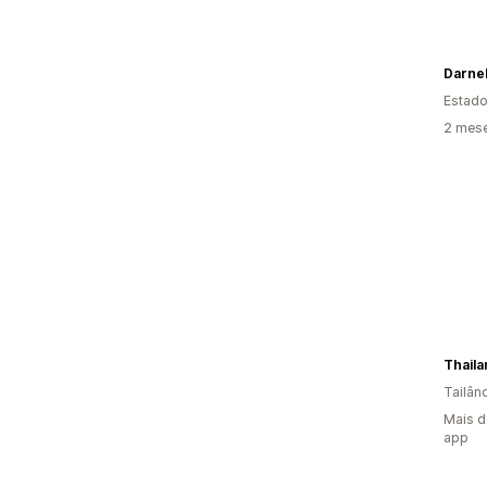
Estado
2 mes
Thail
Tailân
Mais d
app