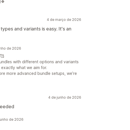
🍀
4 de março de 2026
types and variants is easy. It's an
unho de 2026
🥰
undles with different options and variants
s exactly what we aim for.
lore more advanced bundle setups, we’re
4 de junho de 2026
 needed
junho de 2026