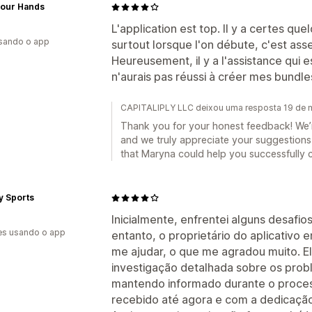
your Hands
L'application est top. Il y a certes qu
usando o app
surtout lorsque l'on débute, c'est as
Heureusement, il y a l'assistance qui e
n'aurais pas réussi à créer mes bundles
CAPITALIPLY LLC deixou uma resposta 19 de 
Thank you for your honest feedback! We’r
and we truly appreciate your suggestions
that Maryna could help you successfully 
y Sports
Inicialmente, enfrentei alguns desafio
es usando o app
entanto, o proprietário do aplicativo
me ajudar, o que me agradou muito. 
investigação detalhada sobre os prob
mantendo informado durante o process
recebido até agora e com a dedicação