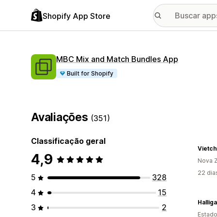
Shopify App Store
MBC Mix and Match Bundles App
Built for Shopify
Avaliações
(351)
Classificação geral
Vietc
4,9
Nova Z
22 dia
5
328
4
15
Hallig
3
2
Estado