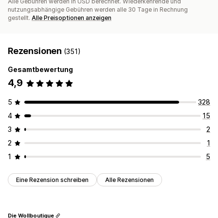
Alle Gebühren werden in USD berechnet. Wiederkehrende und
nutzungsabhängige Gebühren werden alle 30 Tage in Rechnung
gestellt.
Alle Preisoptionen anzeigen
Rezensionen
(351)
Gesamtbewertung
4,9
5
328
4
15
3
2
2
1
1
5
Eine Rezension schreiben
Alle Rezensionen
Die Wollboutique