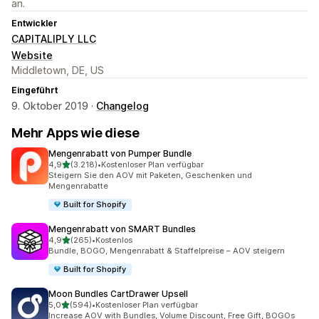
an.
Entwickler
CAPITALIPLY LLC
Website
Middletown, DE, US
Eingeführt
9. Oktober 2019 ·
Changelog
Mehr Apps wie diese
Mengenrabatt von Pumper Bundle
von 5 Sternen
4,9
(3.218)
•
Kostenloser Plan verfügbar
3218 Rezensionen insgesamt
Steigern Sie den AOV mit Paketen, Geschenken und
Mengenrabatte
Built for Shopify
Mengenrabatt von SMART Bundles
von 5 Sternen
4,9
(265)
•
Kostenlos
265 Rezensionen insgesamt
Bundle, BOGO, Mengenrabatt & Staffelpreise – AOV steigern
Built for Shopify
Moon Bundles CartDrawer Upsell
von 5 Sternen
5,0
(594)
•
Kostenloser Plan verfügbar
594 Rezensionen insgesamt
Increase AOV with Bundles, Volume Discount, Free Gift, BOGOs