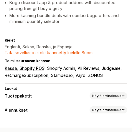
Bogo discount app & product addons with discounted
pricing free gift buy x get y
More kaching bundle deals with combo bogo offers and
minimum quantity selector
Kielet
Englanti, Saksa, Ranska, ja Espanja
Tätä sovellusta ei ole käännetty kielelle Suomi
Toimii seuraavan kanssa:
Kassa
Shopify POS
Shopify Admin
Ali Reviews
Judge.me
ReChargeSubscription
Stamped.io
Vajro
ZONOS
Luokat
Tuotepaketit
Näytä ominaisuudet
Tuotepakettityypit
Alennukset
Näytä ominaisuudet
Kiinteät tuotepaketit
Monipakkaukset
Alennustyypit
Sekoita ja yhdistä -paketit
Varianttipaketit
Kaksi yhden hinnalla
Kiinteä hinnoittelu