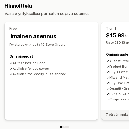
Rajattomat valintapaketit
Kokoa laatikko
Lahjalaatikot
Hinnoittelu
Volyymialennukset
Määräalennukset
Kiinteät alennukset
Mysteerilaatikot
Näytepaketit
Tukkutuotepaketit
Valitse yrityksellesi parhaiten sopiva sopimus.
Prosenttialennukset
Joukkoalennukset
Lahjat
Lisämyyntipaketit
Ristiinmyyntipaketit
Tuotepaketit
Lisämyyntialennukset
Usein yhdessä ostetut tuotteet
Fyysiset tuotteet
Free
Tier-1
Ristiinmyyntialennukset
Dynaaminen hinnoittelu
Mukautetut tuotepaketit
$15.99
Ilmainen asennus
/k
Alennusten hallinnointi
Hinnoitteluvaihtoehdot
Up to 250 Stor
For stores with up to 10 Store Orders
Muokkaustyökalu
Mallit
Joukkomuokkaus
Lokalisointi
Kiinteä hinnoittelu
Porrastettu hinnoittelu
Ominaisuude
Käynnistimet ja säännöt
Automaatiot
Seuranta
Määräalennukset
Alennukset
Volyymialennukset
Ominaisuudet
All features
Analytiikka
Kiinteät alennukset
All features included
Prosenttialennukset
Product Bun
Available for dev stores
Kaksi yhden hinnalla
Tukkuerät
Tukkuhinnoittelu
Buy X Get Y
Available for Shopify Plus Sandbox
Mix and Ma
Mukautettu hinnoittelu
Buy One Get
Quantity Br
Bundle Buil
Compatible 
7 päivän maks