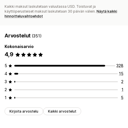
Kaikki maksut laskutetaan valuutassa USD. Toistuvat ja
käyttöperusteiset maksut laskutetaan 30 päivän välein.
Näytä kaikki
hinnoitteluvaihtoehdot
Arvostelut
(351)
Kokonaisarvio
4,9
5
328
4
15
3
2
2
1
1
5
Kirjoita arvostelu
Kaikki arvostelut