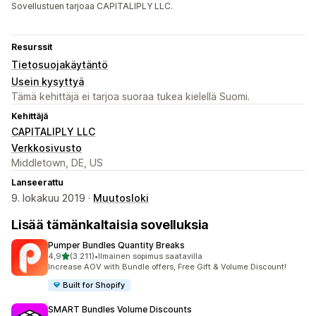
Sovellustuen tarjoaa CAPITALIPLY LLC.
Resurssit
Tietosuojakäytäntö
Usein kysyttyä
Tämä kehittäjä ei tarjoa suoraa tukea kielellä Suomi.
Kehittäjä
CAPITALIPLY LLC
Verkkosivusto
Middletown, DE, US
Lanseerattu
9. lokakuu 2019 ·
Muutosloki
Lisää tämänkaltaisia sovelluksia
Pumper Bundles Quantity Breaks
/ 5 tähteä
4,9
(3 211)
•
Ilmainen sopimus saatavilla
3211 arvostelua yhteensä
Increase AOV with Bundle offers, Free Gift & Volume Discount!
Built for Shopify
SMART Bundles Volume Discounts