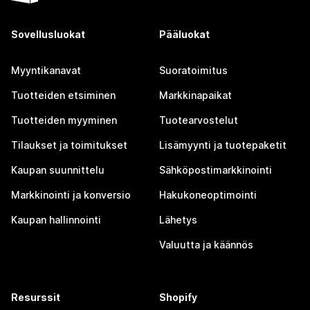
Sovellusluokat
Pääluokat
Myyntikanavat
Suoratoimitus
Tuotteiden etsiminen
Markkinapaikat
Tuotteiden myyminen
Tuotearvostelut
Tilaukset ja toimitukset
Lisämyynti ja tuotepaketit
Kaupan suunnittelu
Sähköpostimarkkinointi
Markkinointi ja konversio
Hakukoneoptimointi
Kaupan hallinnointi
Lähetys
Valuutta ja käännös
Resurssit
Shopify