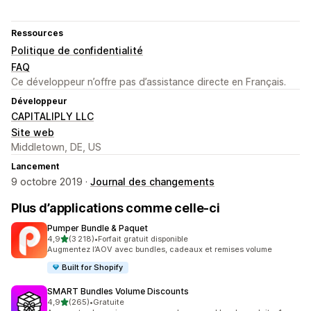
Ressources
Politique de confidentialité
FAQ
Ce développeur n’offre pas d’assistance directe en Français.
Développeur
CAPITALIPLY LLC
Site web
Middletown, DE, US
Lancement
9 octobre 2019 ·
Journal des changements
Plus d’applications comme celle-ci
Pumper Bundle & Paquet
étoile(s) sur 5
4,9
(3 218)
•
Forfait gratuit disponible
3218 avis au total
Augmentez l’AOV avec bundles, cadeaux et remises volume
Built for Shopify
SMART Bundles Volume Discounts
étoile(s) sur 5
4,9
(265)
•
Gratuite
265 avis au total