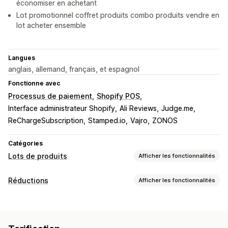
économiser en achetant
Lot promotionnel coffret produits combo produits vendre en
lot acheter ensemble
Langues
anglais, allemand, français, et espagnol
Fonctionne avec
Processus de paiement
Shopify POS
Interface administrateur Shopify
Ali Reviews
Judge.me
ReChargeSubscription
Stamped.io
Vajro
ZONOS
Catégories
Lots de produits
Afficher les fonctionnalités
Types de lots
Réductions
Afficher les fonctionnalités
Lots fixes
Multipacks
Lots mixtes
Lots variés
Types de réductions
Lots avec une infinité d’options
Préparer un colis
Deux pour le prix d’un
Tarification fixe
Boîtes cadeaux
Boîtes mystère
Packs d’échantillons