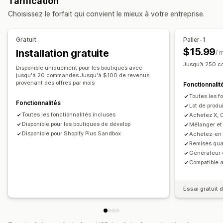
Tarification
Réductions en fonction de la quantité
Seuils de quantités
Lots pour la vente en gros
Lots de vente incitative
Choisissez le forfait qui convient le mieux à votre entreprise.
Réductions forfaitaires
Réductions en pourcentage
Lots de vente croisée
Réductions en gros
Cadeaux
Lots de produits
Produits fréquemment achetés ensemble
Gratuit
Palier-1
Réductions de ventes incitatives
Produits physiques
Lots personnalisés
$15.99
Installation gratuite
/ 
Réductions de ventes croisées
Tarification dynamique
Tarification que vous pouvez définir
Jusqu’à 250 c
Disponible uniquement pour les boutiques avec
Gestion des réductions
Tarification fixe
Tarification échelonnée
jusqu'à 20 commandes.Jusqu'à $100 de revenus
provenant des offres par mois
Fonctionnalit
Outil d’édition
Modèles
Édition en bloc
Localisation
Seuils de quantités
Réductions
Toutes les f
Déclencheurs et règles
Automatisations
Suivi
Réductions en fonction de la quantité
Fonctionnalités
Lot de produ
Analyses de données
Réductions forfaitaires
Réductions en pourcentage
Toutes les fonctionnalités incluses
Achetez X, 
Disponible pour les boutiques de dévelop
Mélanger et 
Deux pour le prix d’un
Tarification en gros
Prix de gros
Disponible pour Shopify Plus Sandbox
Achetez-en 
Tarification personnalisée
Remises qua
Générateur 
Compatible 
Essai gratuit d