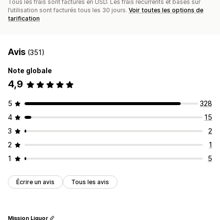
Tous les frais sont facturés en USD. Les frais récurrents et basés sur
l’utilisation sont facturés tous les 30 jours.
Voir toutes les options de
tarification
Avis
(351)
Note globale
4,9
5
328
4
15
3
2
2
1
1
5
Écrire un avis
Tous les avis
Mission Liquor