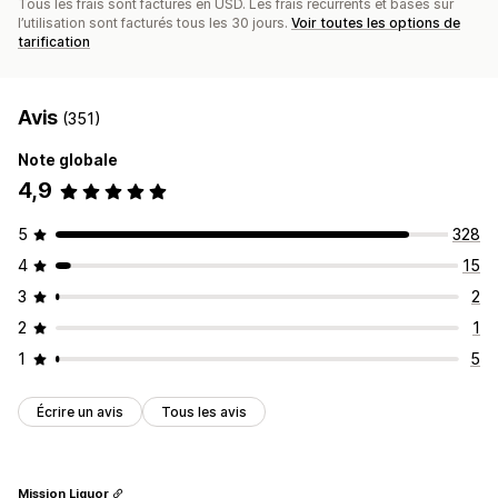
Tous les frais sont facturés en USD. Les frais récurrents et basés sur
l’utilisation sont facturés tous les 30 jours.
Voir toutes les options de
tarification
Avis
(351)
Note globale
4,9
5
328
4
15
3
2
2
1
1
5
Écrire un avis
Tous les avis
Mission Liquor