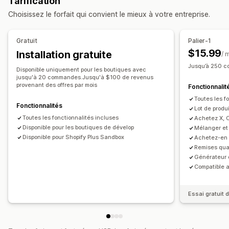
Tarification
Réductions en fonction de la quantité
Seuils de quantités
Lots pour la vente en gros
Lots de vente incitative
Choisissez le forfait qui convient le mieux à votre entreprise.
Réductions forfaitaires
Réductions en pourcentage
Lots de vente croisée
Réductions en gros
Cadeaux
Lots de produits
Produits fréquemment achetés ensemble
Gratuit
Palier-1
Réductions de ventes incitatives
Produits physiques
Lots personnalisés
$15.99
Installation gratuite
/ 
Réductions de ventes croisées
Tarification dynamique
Tarification que vous pouvez définir
Jusqu’à 250 c
Disponible uniquement pour les boutiques avec
Gestion des réductions
Tarification fixe
Tarification échelonnée
jusqu'à 20 commandes.Jusqu'à $100 de revenus
provenant des offres par mois
Fonctionnalit
Outil d’édition
Modèles
Édition en bloc
Localisation
Seuils de quantités
Réductions
Toutes les f
Déclencheurs et règles
Automatisations
Suivi
Réductions en fonction de la quantité
Fonctionnalités
Lot de produ
Analyses de données
Réductions forfaitaires
Réductions en pourcentage
Toutes les fonctionnalités incluses
Achetez X, 
Disponible pour les boutiques de dévelop
Mélanger et 
Deux pour le prix d’un
Tarification en gros
Prix de gros
Disponible pour Shopify Plus Sandbox
Achetez-en 
Tarification personnalisée
Remises qua
Générateur 
Compatible 
Essai gratuit d