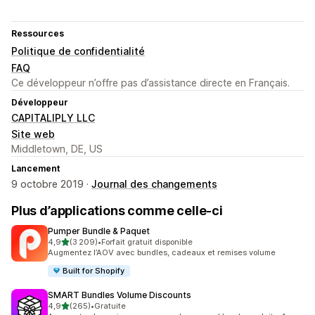
Ressources
Politique de confidentialité
FAQ
Ce développeur n’offre pas d’assistance directe en Français.
Développeur
CAPITALIPLY LLC
Site web
Middletown, DE, US
Lancement
9 octobre 2019 ·
Journal des changements
Plus d’applications comme celle-ci
Pumper Bundle & Paquet
étoile(s) sur 5
4,9
(3 209)
•
Forfait gratuit disponible
3209 avis au total
Augmentez l’AOV avec bundles, cadeaux et remises volume
Built for Shopify
SMART Bundles Volume Discounts
étoile(s) sur 5
4,9
(265)
•
Gratuite
265 avis au total