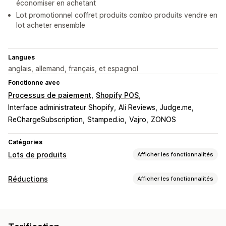
économiser en achetant
Lot promotionnel coffret produits combo produits vendre en
lot acheter ensemble
Langues
anglais, allemand, français, et espagnol
Fonctionne avec
Processus de paiement
Shopify POS
Interface administrateur Shopify
Ali Reviews
Judge.me
ReChargeSubscription
Stamped.io
Vajro
ZONOS
Catégories
Lots de produits
Afficher les fonctionnalités
Types de lots
Réductions
Afficher les fonctionnalités
Lots fixes
Multipacks
Lots mixtes
Lots variés
Types de réductions
Lots avec une infinité d’options
Préparer un colis
Deux pour le prix d’un
Tarification fixe
Boîtes cadeaux
Boîtes mystère
Packs d’échantillons