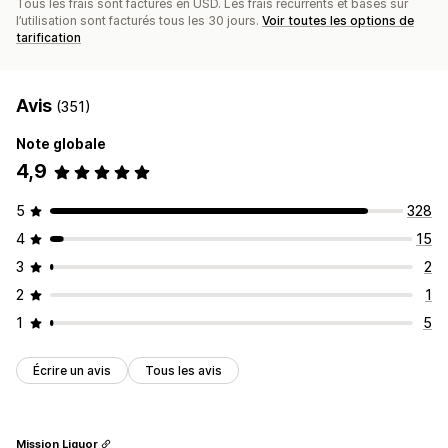
Tous les frais sont facturés en USD. Les frais récurrents et basés sur
l’utilisation sont facturés tous les 30 jours.
Voir toutes les options de
tarification
Avis
(351)
Note globale
4,9
5
328
4
15
3
2
2
1
1
5
Écrire un avis
Tous les avis
Mission Liquor