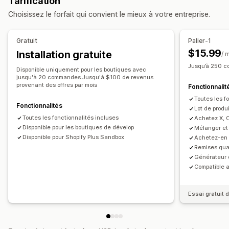
Tarification
Réductions en fonction de la quantité
Seuils de quantités
Lots pour la vente en gros
Lots de vente incitative
Choisissez le forfait qui convient le mieux à votre entreprise.
Réductions forfaitaires
Réductions en pourcentage
Lots de vente croisée
Réductions en gros
Cadeaux
Lots de produits
Produits fréquemment achetés ensemble
Gratuit
Palier-1
Réductions de ventes incitatives
Produits physiques
Lots personnalisés
$15.99
Installation gratuite
/ 
Réductions de ventes croisées
Tarification dynamique
Tarification que vous pouvez définir
Jusqu’à 250 c
Disponible uniquement pour les boutiques avec
Gestion des réductions
Tarification fixe
Tarification échelonnée
jusqu'à 20 commandes.Jusqu'à $100 de revenus
provenant des offres par mois
Fonctionnalit
Outil d’édition
Modèles
Édition en bloc
Localisation
Seuils de quantités
Réductions
Toutes les f
Déclencheurs et règles
Automatisations
Suivi
Réductions en fonction de la quantité
Fonctionnalités
Lot de produ
Analyses de données
Réductions forfaitaires
Réductions en pourcentage
Toutes les fonctionnalités incluses
Achetez X, 
Disponible pour les boutiques de dévelop
Mélanger et 
Deux pour le prix d’un
Tarification en gros
Prix de gros
Disponible pour Shopify Plus Sandbox
Achetez-en 
Tarification personnalisée
Remises qua
Générateur 
Compatible 
Essai gratuit d