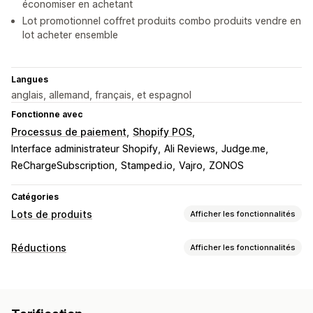
économiser en achetant
Lot promotionnel coffret produits combo produits vendre en
lot acheter ensemble
Langues
anglais, allemand, français, et espagnol
Fonctionne avec
Processus de paiement
Shopify POS
Interface administrateur Shopify
Ali Reviews
Judge.me
ReChargeSubscription
Stamped.io
Vajro
ZONOS
Catégories
Lots de produits
Afficher les fonctionnalités
Types de lots
Réductions
Afficher les fonctionnalités
Lots fixes
Multipacks
Lots mixtes
Lots variés
Types de réductions
Lots avec une infinité d’options
Préparer un colis
Deux pour le prix d’un
Tarification fixe
Boîtes cadeaux
Boîtes mystère
Packs d’échantillons