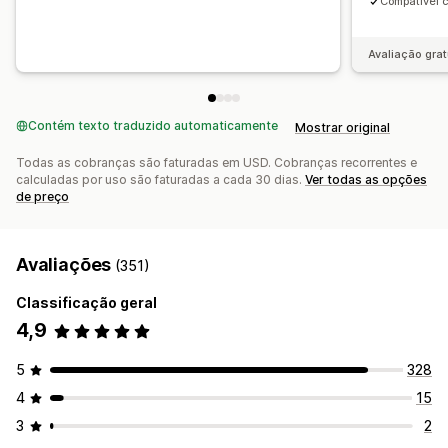
Compatível 
Avaliação grat
Contém texto traduzido automaticamente
Mostrar original
Todas as cobranças são faturadas em USD. Cobranças recorrentes e
calculadas por uso são faturadas a cada 30 dias.
Ver todas as opções
de preço
Avaliações
(351)
Classificação geral
4,9
5
328
4
15
3
2