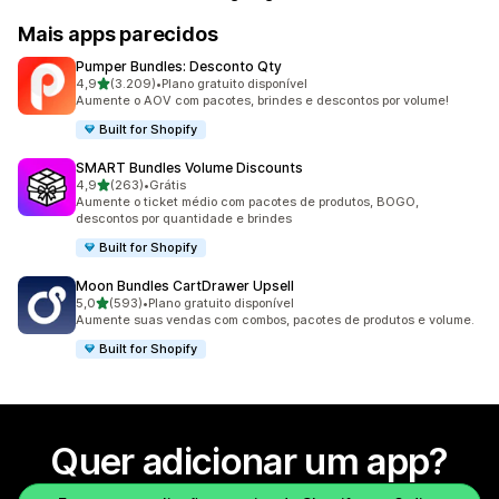
Mais apps parecidos
Pumper Bundles: Desconto Qty
de 5 estrelas
4,9
(3.209)
•
Plano gratuito disponível
3209 avaliações ao todo
Aumente o AOV com pacotes, brindes e descontos por volume!
Built for Shopify
SMART Bundles Volume Discounts
de 5 estrelas
4,9
(263)
•
Grátis
263 avaliações ao todo
Aumente o ticket médio com pacotes de produtos, BOGO,
descontos por quantidade e brindes
Built for Shopify
Moon Bundles CartDrawer Upsell
de 5 estrelas
5,0
(593)
•
Plano gratuito disponível
593 avaliações ao todo
Aumente suas vendas com combos, pacotes de produtos e volume.
Built for Shopify
Quer adicionar um app?