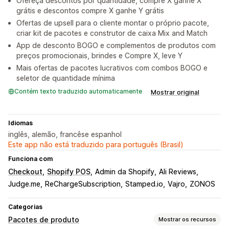
Ofereça descontos por quantidade, compre X ganhe X
grátis e descontos compre X ganhe Y grátis
Ofertas de upsell para o cliente montar o próprio pacote,
criar kit de pacotes e construtor de caixa Mix and Match
App de desconto BOGO e complementos de produtos com
preços promocionais, brindes e Compre X, leve Y
Mais ofertas de pacotes lucrativos com combos BOGO e
seletor de quantidade mínima
Contém texto traduzido automaticamente
Mostrar original
Idiomas
inglês, alemão, francêse espanhol
Este app não está traduzido para português (Brasil)
Funciona com
Checkout
Shopify POS
Admin da Shopify
Ali Reviews
Judge.me
ReChargeSubscription
Stamped.io
Vajro
ZONOS
Categorias
Pacotes de produto
Mostrar os recursos