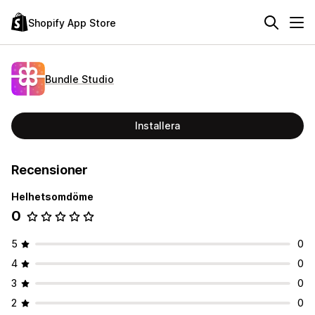
Shopify App Store
Bundle Studio
Installera
Recensioner
Helhetsomdöme
0
5
0
4
0
3
0
2
0