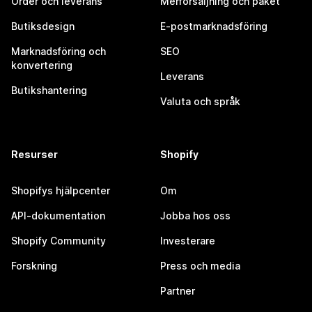
Order och leverans
Merförsäljning och paket
Butiksdesign
E-postmarknadsföring
Marknadsföring och
SEO
konvertering
Leverans
Butikshantering
Valuta och språk
Resurser
Shopify
Shopifys hjälpcenter
Om
API-dokumentation
Jobba hos oss
Shopify Community
Investerare
Forskning
Press och media
Partner