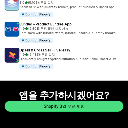
별 5개 중
5.0
(5,106)
•
무료 설치
총 리뷰 5106개
Boost AOV with quantity breaks, product bundles & upsell app
Built for Shopify
Bundler ‑ Product Bundles App
별 5개 중
4.9
(2,501)
•
무료 플랜 사용 가능
총 리뷰 2501개
Earn more with bundle offers, bundle upsells & quantity breaks
Built for Shopify
Upsell & Cross Sell — Selleasy
별 5개 중
4.9
(2,485)
•
무료 설치
총 리뷰 2485개
Frequently bought together bundles & in cart upsell, boost AOV
Built for Shopify
앱을 추가하시겠어요?
Shopify 3일 무료 체험