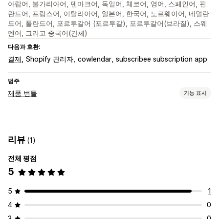
아랍어, 불가리아어, 덴마크어, 독일어, 체코어, 영어, 스페인어, 핀
란드어, 프랑스어, 이탈리아어, 일본어, 한국어, 노르웨이어, 네덜란
드어, 폴란드어, 포르투갈어 (포르투갈), 포르투갈어(브라질), 스웨
덴어, 그리고 중국어(간체)
다음과 호환:
결제
Shopify 관리자
cowlendar
subscribee subscription app
범주
제품 번들
기능 표시
번들 유형
고정 번들
믹스앤매치 번들
이형 상품 번들
도매 번들
리뷰
(1)
상향 판매 번들
교차 판매 번들
관련 제품
디지털 상품
실물 제품
사용자 지정 번들
전체 평점
5
설정 가능한 가격
고정 가격
계층별 가격
수량 구분
할인
수량 할인
균일 할인
5
1
카트 할인
원 플러스 원
대량 가격
4
0
3
0