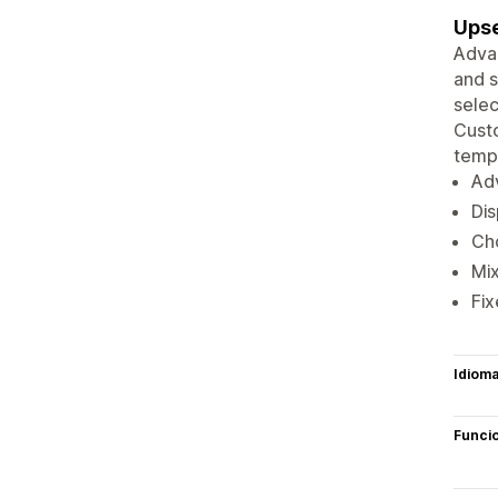
Upse
Advan
and s
selec
Custo
templ
Adv
Dis
Ch
Mix
Fix
Idiom
Funci