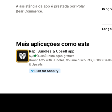
A assistência da app é prestada por Polar
Progr
Bear Commerce.
Lança
Mais aplicações como esta
Rapi Bundles & Upsell app
de 5 estrelas
5,0
(1.319)
•
Instalação gratuita
1319 total de avaliações
Boost AOV with Bundles, Volume discounts, BOGO Deals
& Upsells
Built for Shopify