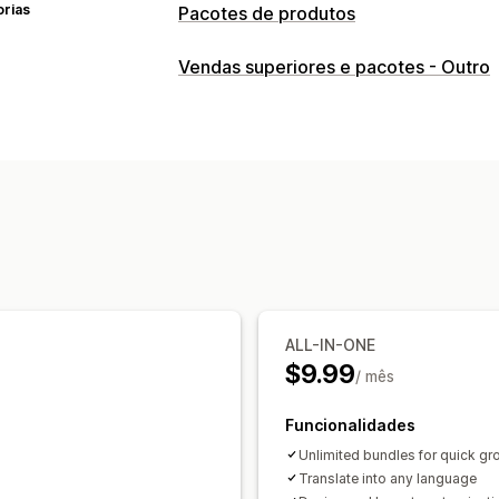
orias
Pacotes de produtos
Tipos de pacotes
Vendas superiores e pacotes - Outro
Pacotes mistos
Pacotes de muitas va
Pacotes de venda superior
Produtos 
Pacotes personalizados
Preços que pode definir
Preços fixos
Preços diferenciados
I
Descontos de volume
Descontos fix
Descontos no carrinho
Preços dinâm
ALL-IN-ONE
$9.99
/ mês
Funcionalidades
Unlimited bundles for quick gr
Translate into any language