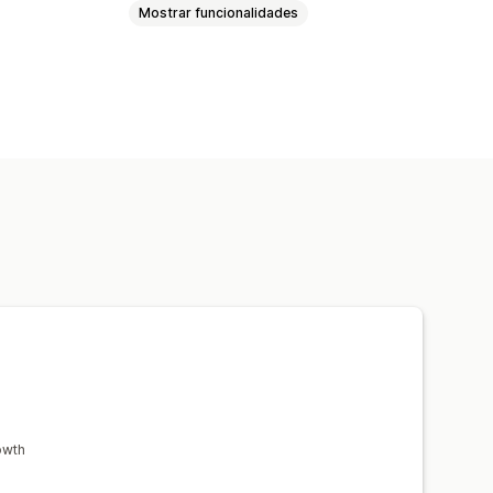
Mostrar funcionalidades
riantes
Caixas de presentes
digitais
Produtos físicos
ntervalos de quantidade
Descontos
os
Descontos em percentagem
icos
Preços personalizados
owth