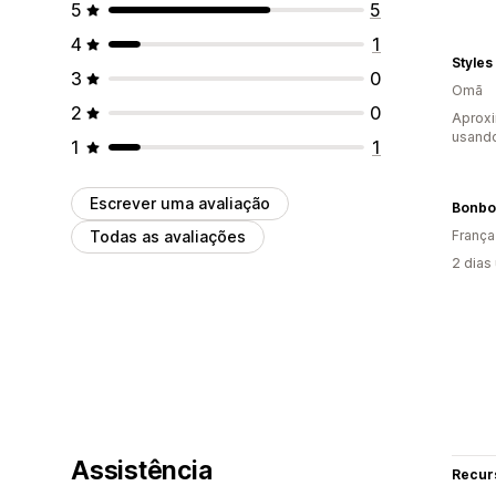
5
5
4
1
Styles
3
0
Omã
2
0
Aprox
usando
1
1
Escrever uma avaliação
Bonbo
Todas as avaliações
França
2 dias
Assistência
Recur