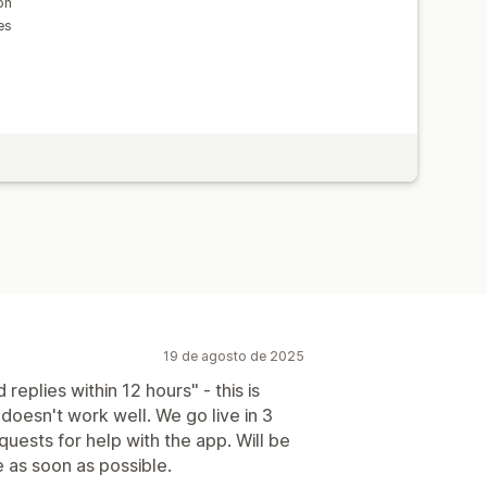
on
es
19 de agosto de 2025
eplies within 12 hours" - this is
 doesn't work well. We go live in 3
uests for help with the app. Will be
e as soon as possible.