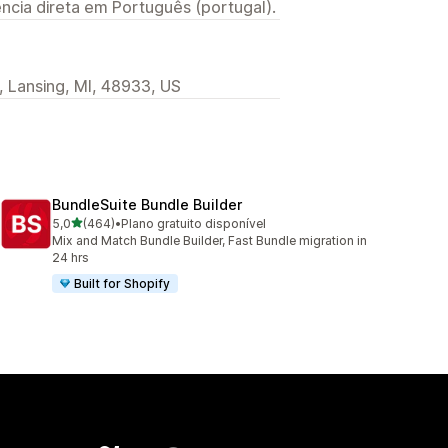
ncia direta em Português (portugal).
 Lansing, MI, 48933, US
BundleSuite Bundle Builder
de 5 estrelas
5,0
(464)
•
Plano gratuito disponível
464 total de avaliações
Mix and Match Bundle Builder, Fast Bundle migration in
24 hrs
Built for Shopify