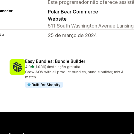
Este programador não oferece assistê
amador
Polar Bear Commerce
Website
511 South Washington Avenue Lansing,
da
25 de março de 2024
Easy Bundles: Bundle Builder
de 5 estrelas
4,9
(1.086)
•
Instalação gratuita
1086 total de avaliações
Grow AOV with all product bundles, bundle builder, mix &
match
Built for Shopify