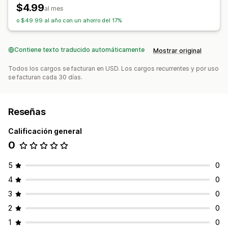
$4.99
al mes
o $49.99 al año con un ahorro del 17%
Contiene texto traducido automáticamente
Mostrar original
Todos los cargos se facturan en USD. Los cargos recurrentes y por uso
se facturan cada 30 días.
Reseñas
Calificación general
0
5
0
4
0
3
0
2
0
1
0