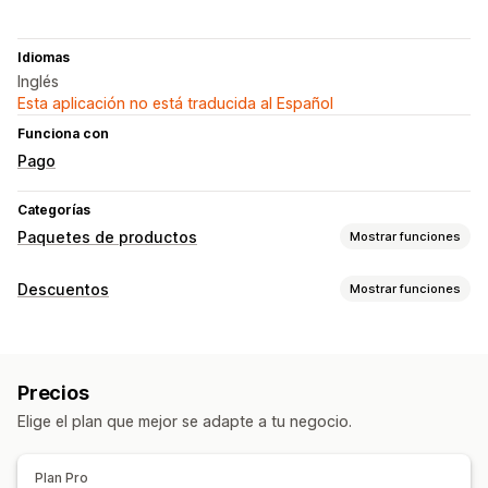
Idiomas
Inglés
Esta aplicación no está traducida al Español
Funciona con
Pago
Categorías
Paquetes de productos
Mostrar funciones
Tipos de paquetes
Descuentos
Mostrar funciones
Paquetes combinados
Paquetes de variantes
Tipos de descuentos
Paquetes de venta adicional
Precios fijos
Precios por niveles
Precios que puedes fijar
Precios
Descuentos porcentuales
Regalos
Precios fijos
Precios por niveles
Descuentos por volumen
Elige el plan que mejor se adapte a tu negocio.
Gestión de descuentos
Descuentos porcentuales
Plantillas
Activadores y reglas
Plan Pro