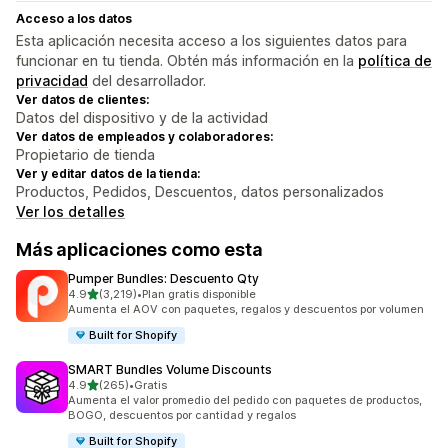
Acceso a los datos
Esta aplicación necesita acceso a los siguientes datos para
funcionar en tu tienda. Obtén más información en la
política de
privacidad
del desarrollador.
Ver datos de clientes:
Datos del dispositivo y de la actividad
Ver datos de empleados y colaboradores:
Propietario de tienda
Ver y editar datos de la tienda:
Productos, Pedidos, Descuentos, datos personalizados
Ver los detalles
Más aplicaciones como esta
Pumper Bundles: Descuento Qty
de 5 estrellas
4.9
(3,219)
•
Plan gratis disponible
3219 reseñas en total
Aumenta el AOV con paquetes, regalos y descuentos por volumen
Built for Shopify
SMART Bundles Volume Discounts
de 5 estrellas
4.9
(265)
•
Gratis
265 reseñas en total
Aumenta el valor promedio del pedido con paquetes de productos,
BOGO, descuentos por cantidad y regalos
Built for Shopify